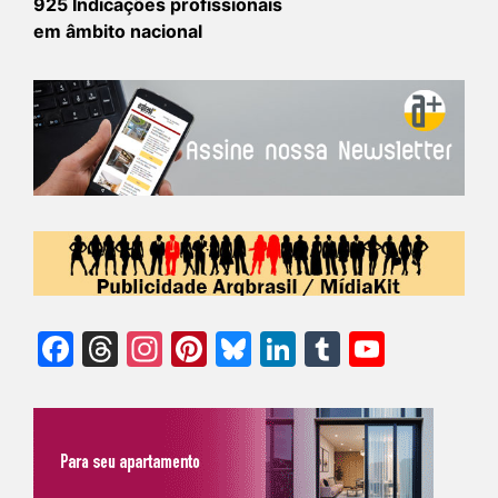
925 Indicações profissionais
em âmbito nacional
Facebook
Threads
Instagram
Pinterest
Bluesky
LinkedIn
Tumblr
YouTu
Chann