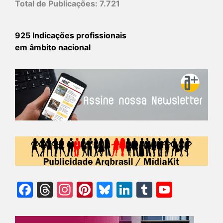
Total de Publicações:
7.721
925 Indicações profissionais
em âmbito nacional
Facebook
Threads
Instagram
Pinterest
Bluesky
LinkedIn
Tumblr
YouTu
Chann