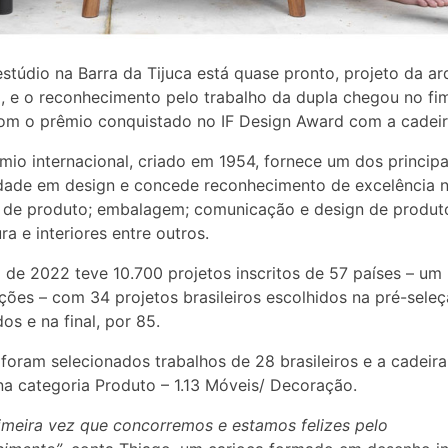
stúdio na Barra da Tijuca está quase pronto, projeto da ar
, e o reconhecimento pelo trabalho da dupla chegou no fi
m o prêmio conquistado no IF Design Award com a cadeir
mio internacional, criado em 1954, fornece um dos principa
dade em design e concede reconhecimento de excelência 
 de produto; embalagem; comunicação e design de produto
ra e interiores entre outros.
 de 2022 teve 10.700 projetos inscritos de 57 países – um
ições – com 34 projetos brasileiros escolhidos na pré-sele
os e na final, por 85.
 foram selecionados trabalhos de 28 brasileiros e a cadeira
a categoria Produto – 1.13 Móveis/ Decoração.
rimeira vez que concorremos e estamos felizes pelo