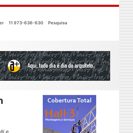
er
11 973-636-630
Pesquisa
n
li e