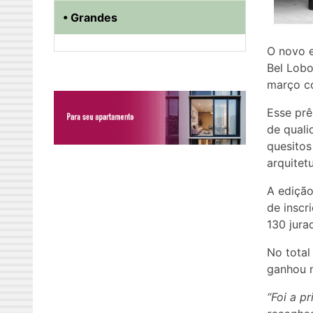
• Grandes
O novo e
Bel Lobo
março co
Esse prê
de quali
quesitos
arquitetu
A edição
de inscr
130 jurad
No total
ganhou n
“Foi a p