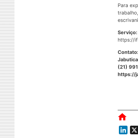
Para exp
trabalho
escrivan
Serviço:
https://
Contato
Jabutic
(21) 99
https://
L