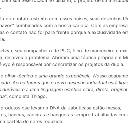
com sua tese focada no usuário, o projeto de uma incuba
.
o do contato estreito com esses países, seus desenhos tê
inavos” combinados com a bossa carioca. Com as empresa
as o contato não foi para frente porque a exclusividade er
ia.
élvyo, seu companheiro de PUC, filho de marceneiro e exí
a, resolveu o problema. Abriram uma fábrica própria em M
lvyo é responsável por concretizar os projetos da dupla.
 o olhar técnico e uma grande experiência. Nosso acabame
nado. Acreditamos que o novo desenho industrial está liga
 duráveis e a uma linguagem estética clara, direta, original
ada”
, completa Thiago.
 produtos que levam o DNA da Jabuticasa estão mesas,
es, bancos, cadeiras e banquetas sempre trabalhadas em 
a cartela de cores reduzida.