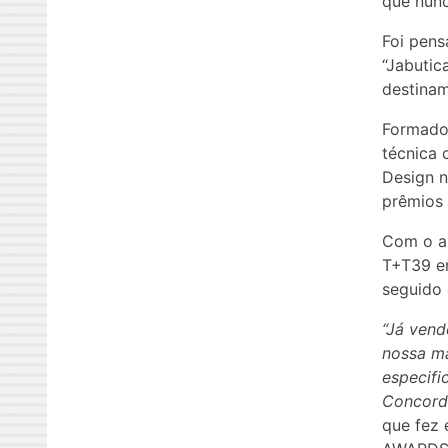
que nunc
Foi pens
“Jabutic
destinam
Formado 
técnica 
Design 
prêmios
Com o a
T+T39 em
seguido 
“Já vend
nossa ma
especifi
Concord
que fez