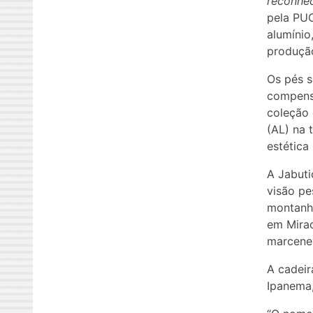
reconhe
pela PUC
alumínio
produção
Os pés s
compensa
coleção 
(AL) na 
estética
A Jabuti
visão pe
montanha
em Mirac
marcene
A cadeir
Ipanema,