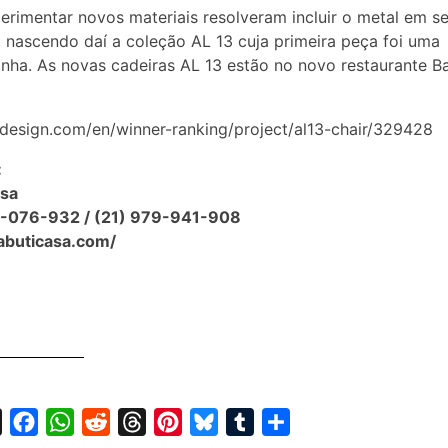
erimentar novos materiais resolveram incluir o metal em s
, nascendo daí a coleção AL 13 cuja primeira peça foi uma
inha. As novas cadeiras AL 13 estão no novo restaurante B
ifdesign.com/en/winner-ranking/project/al13-chair/329428
:
asa
1-076-932 / (21) 979-941-908
jabuticasa.com/
X
F
W
R
T
P
B
T
S