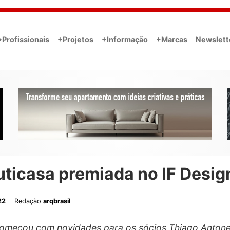
•Profissionais
+Projetos
+Informação
+Marcas
Newslett
ticasa premiada no IF Desig
22
Redação
arqbrasil
omeçou com novidades para os sócios Thiago Antonel