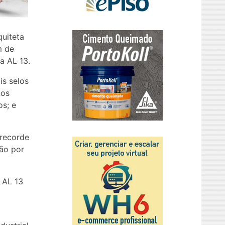
quiteta
m de
a AL 13.
is selos
nos
s; e
 recorde
ção por
 AL 13