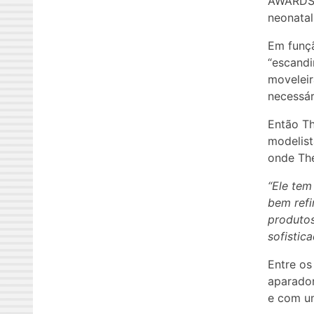
AWARDS 
neonatal
Em funçã
“escand
moveleir
necessár
Então Th
modelist
onde Thé
“Ele tem
bem refi
produtos
sofistic
Entre os
aparador
e com um