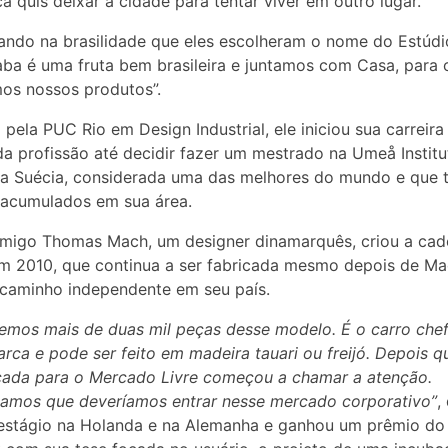
a quis deixar a cidade para tentar viver em outro lugar.
ando na brasilidade que eles escolheram o nome do Estúdi
aba é uma fruta bem brasileira e juntamos com Casa, para
os nossos produtos”.
pela PUC Rio em Design Industrial, ele iniciou sua carreira
da profissão até decidir fazer um mestrado na Umeå Institu
na Suécia, considerada uma das melhores do mundo e que 
 acumulados em sua área.
migo Thomas Mach, um designer dinamarquês, criou a cad
 2010, que continua a ser fabricada mesmo depois de Ma
caminho independente em seu país.
emos mais de duas mil peças desse modelo. É o carro che
rca e pode ser feito em madeira tauari ou freijó. Depois qu
cada para o Mercado Livre começou a chamar a atenção.
amos que deveríamos entrar nesse mercado corporativo”
,
 estágio na Holanda e na Alemanha e ganhou um prêmio do