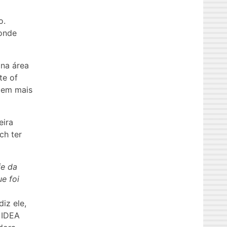
o.
 onde
 na área
te of
tem mais
eira
ch ter
fe da
e foi
 diz ele,
 IDEA