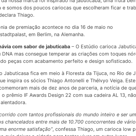
da nossa marca foi inspirado na jabuticaba, uma fruta be
ra e somos dos poucos cariocas que escolheram ficar e trab
declara Thiago.
nia de premiação acontece no dia 16 de maio no
hstadtpalast, em Berlim, na Alemanha.
ávia com sabor de jabuticaba
– O Estúdio carioca Jabutic
u DNA mas consegue temperar as criações com toques nór
do peças com acabamento perfeito e design sofisticado.
o Jabuticasa fica em meio à Floresta da Tijuca, no Rio de J
ue inspira os sócios Thiago Antonelli e Thélvyo Veiga. Este
omemoram mais de dez anos de parceria, a notícia de qu
 o prêmio IF Awards Design 22 com sua cadeira AL 13, nã
 alentadora.
corrido com tantos profissionais do mundo inteiro e ser u
ros chancelados entre mais de 10.700 concorrentes de vário
ma enorme satisfação”
, confessa Thiago, um carioca low pr