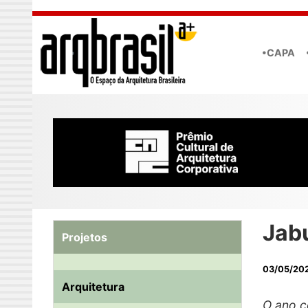
Skip to main content
•CAPA
Jabu
Projetos
03/05/20
Arquitetura
O ano c