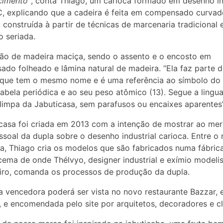
cimento”
, conta Thiago, um carioca formado em desenho in
, explicando que a cadeira é feita em compensado curvad
, construída à partir de técnicas de marcenaria tradicional 
 seriada.
ão de madeira maciça, sendo o assento e o encosto em
do folheado e lâmina natural de madeira. “Ela faz parte 
que tem o mesmo nome e é uma referência ao símbolo do 
tabela periódica e ao seu peso atômico (13). Segue a ling
 limpa da Jabuticasa, sem parafusos ou encaixes aparentes
casa foi criada em 2013 com a intenção de mostrar ao me
ssoal da dupla sobre o desenho industrial carioca. Entre o 
, Thiago cria os modelos que são fabricados numa fábrica
ema de onde Thélvyo, designer industrial e exímio modelis
iro, comanda os processos de produção da dupla.
a vencedora poderá ser vista no novo restaurante Bazzar,
 e encomendada pelo site por arquitetos, decoradores e cl