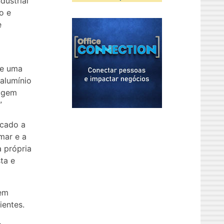
dustrial
o e
e
de uma
alumínio
uagem
”
rcado a
mar e a
 própria
ta e
 em
ientes.