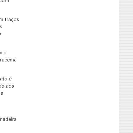
dora
m traços
s
a
mio
iracema
nto é
do aos
 e
madeira