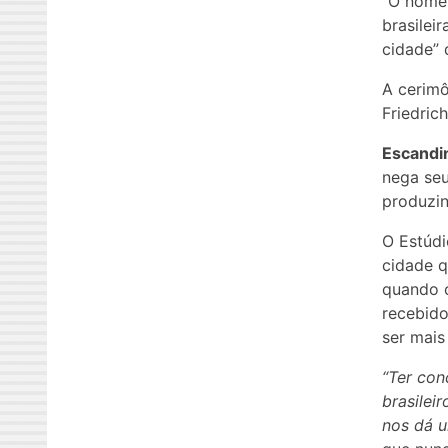
“O nome 
brasilei
cidade” 
A cerimô
Friedric
Escandin
nega se
produzin
O Estúdi
cidade q
quando c
recebido
ser mais
“Ter con
brasilei
nos dá u