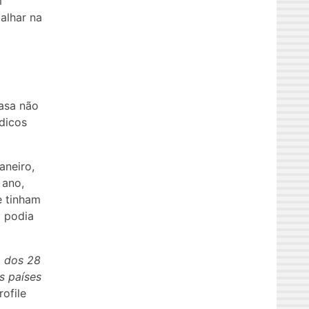
m
alhar na
asa não
dicos
aneiro,
 ano,
e tinham
o podia
m dos 28
s países
ofile