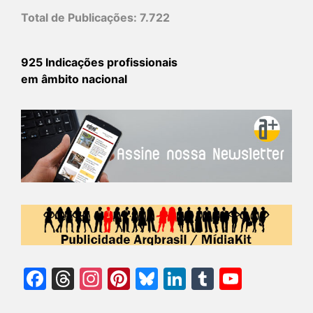
Total de Publicações:
7.722
925 Indicações profissionais
em âmbito nacional
Facebook
Threads
Instagram
Pinterest
Bluesky
LinkedIn
Tumblr
YouTu
Chann