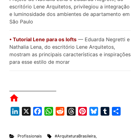
escritório Lene Arquitetos, privilegiou a integração
e luminosidade dos ambientes de apartamento em
São Paulo
• Tutorial Lene para os lofts
— Eduarda Negretti e
Nathalia Lena, do escritório Lene Arquitetos,
mostram as principais características e inspirações
para esse estilo de morar
L
X
F
W
R
T
P
B
T
S
i
a
h
e
h
i
l
u
h
n
c
a
d
r
n
u
m
a
Profissionais
#ArquiteturaBrasileira
,
k
e
t
d
e
t
e
b
r