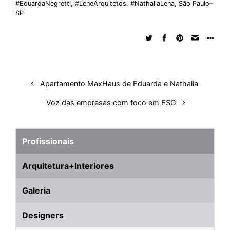
#EduardaNegretti
,
#LeneArquitetos
,
#NathaliaLena
,
São Paulo–
e
b
s
i
a
e
s
l
e
SP
d
o
A
t
d
r
k
r
I
o
p
s
e
y
n
k
p
s
t
Apartamento MaxHaus de Eduarda e Nathalia
Voz das empresas com foco em ESG
Profissionais
Arquitetura+Interiores
Galeria
Designers