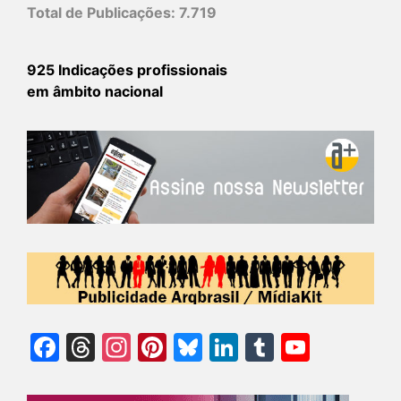
Total de Publicações:
7.719
925 Indicações profissionais
em âmbito nacional
Facebook
Threads
Instagram
Pinterest
Bluesky
LinkedIn
Tumblr
YouTu
Chann