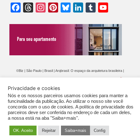
Facebook
Threads
Instagram
Pinterest
Bluesky
LinkedIn
Tumblr
YouTu
Chann
©Biz | São Paulo | Brasil | Arqbrasil: O espaço da arquitetura brasileira |
Expediente
|
Contato
|
Newsletter
/
PolíticaDePrivacidade
/
CONDIÇÕES
Privacidade e cookies
GERAIS DE PUBLICAÇÃO (CGP
)
Nós e os nossos parceiros usamos cookies para manter a
funcinalidade da publicação. Ao utilizar o nosso site você
concorda com o uso de cookies. A política de privacidade dos
parceiros deve ser conferida no endereço de cada um deles,
a nossa está na aba "Saiba+mais".
OK. Aceito
Rejeitar
Saiba+mais
Config