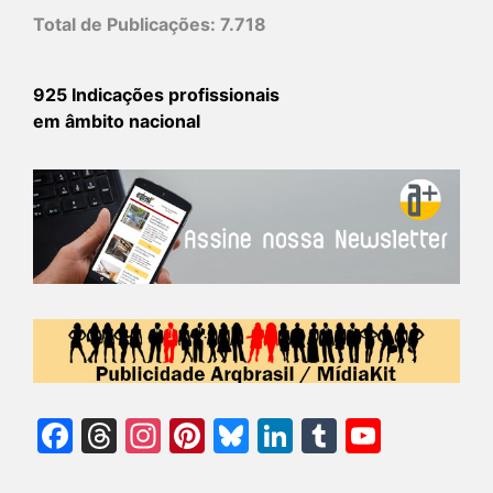
Total de Publicações:
7.718
925 Indicações profissionais
em âmbito nacional
Facebook
Threads
Instagram
Pinterest
Bluesky
LinkedIn
Tumblr
YouTu
Chann