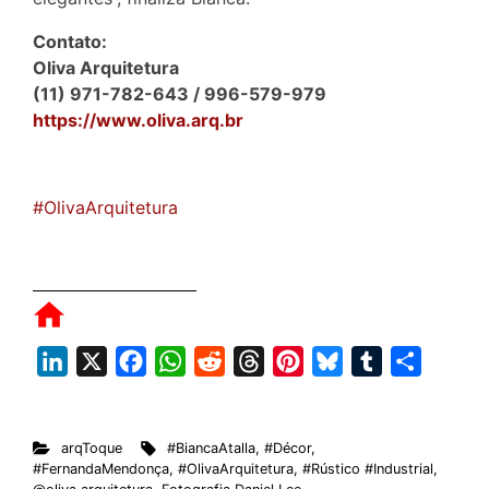
Contato:
Oliva Arquitetura
(11) 971-782-643 / 996-579-979
https://www.oliva.arq.br
#OlivaArquitetura
L
X
F
W
R
T
P
B
T
S
i
a
h
e
h
i
l
u
h
n
c
a
d
r
n
u
m
a
arqToque
#BiancaAtalla
,
#Décor
,
k
e
t
d
e
t
e
b
r
#FernandaMendonça
,
#OlivaArquitetura
,
#Rústico #Industrial
,
e
b
s
i
a
e
s
l
e