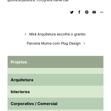
@oliva.arquitetura
,
Fotografia Daniel Lee
d
o
A
t
d
r
k
r
I
o
p
s
e
y
n
k
p
s
t
Mirá Arquitetura escolhe o granito
Parceria Muma com Plug Design
Projetos
Arquitetura
Interiores
Corporativo / Comercial