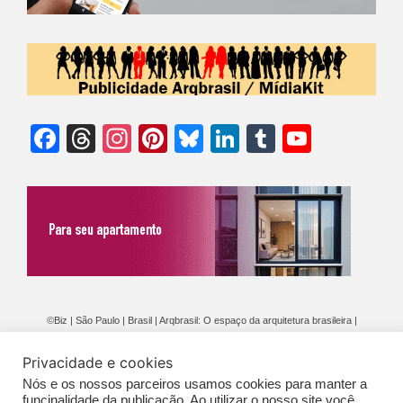
Facebook
Threads
Instagram
Pinterest
Bluesky
LinkedIn
Tumblr
YouTu
Chann
©Biz | São Paulo | Brasil | Arqbrasil: O espaço da arquitetura brasileira |
Expediente
|
Contato
|
Newsletter
/
PolíticaDePrivacidade
/
CONDIÇÕES
Privacidade e cookies
GERAIS DE PUBLICAÇÃO (CGP
)
Nós e os nossos parceiros usamos cookies para manter a
funcinalidade da publicação. Ao utilizar o nosso site você