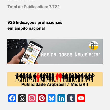
Total de Publicações:
7.722
925 Indicações profissionais
em âmbito nacional
Facebook
Threads
Instagram
Pinterest
Bluesky
LinkedIn
Tumblr
YouTu
Chann