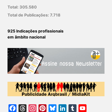
Total:
305.580
Total de Publicações:
7.718
925 Indicações profissionais
em âmbito nacional
Facebook
Threads
Instagram
Pinterest
Bluesky
LinkedIn
Tumblr
YouTu