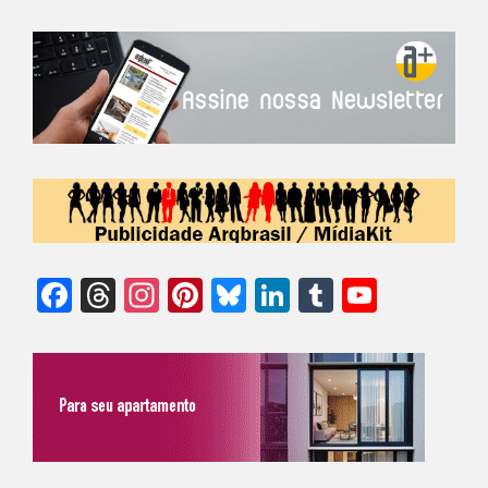
Facebook
Threads
Instagram
Pinterest
Bluesky
LinkedIn
Tumblr
YouTu
Chann