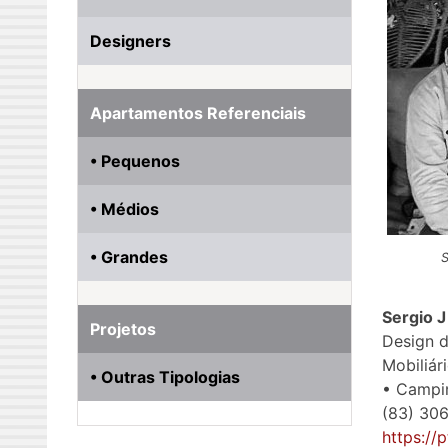
Designers
Apartamentos Referenciais
• Pequenos
• Médios
• Grandes
S
Sergio 
Projetos
Design 
Mobiliár
• Outras Tipologias
• Campi
(83) 306
https://