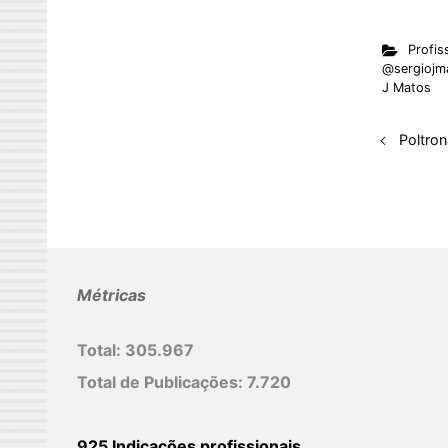
n
Profis
k
@sergiojm
e
J Matos
d
I
Poltro
n
Métricas
Total:
305.967
Total de Publicações:
7.720
925 Indicações profissionais