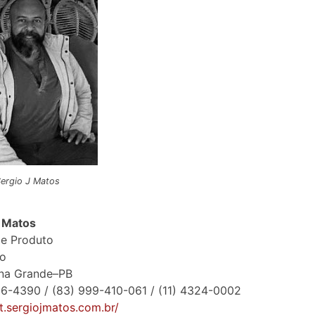
ergio J Matos
J Matos
de Produto
io
na Grande–PB
6-4390 / (83) 999-410-061 / (11) 4324-0002
pt.sergiojmatos.com.br/