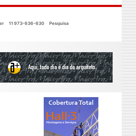
er
11 973-636-630
Pesquisa