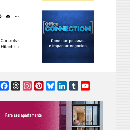
 Controls-
Hitachi
Facebook
Threads
Instagram
Pinterest
Bluesky
LinkedIn
Tumblr
YouTube
Channel