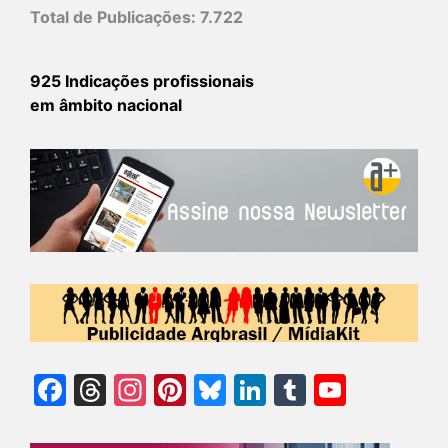
Total de Publicações:
7.722
925 Indicações profissionais
em âmbito nacional
Facebook
Threads
Instagram
Pinterest
Bluesky
LinkedIn
Tumblr
YouTu
Chann