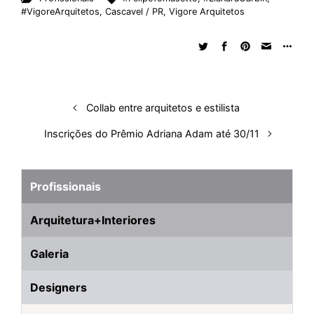
k
e
t
d
e
t
e
b
r
#VigoreArquitetos
,
Cascavel / PR
,
Vigore Arquitetos
e
b
s
i
a
e
s
l
e
d
o
A
t
d
r
k
r
I
o
p
s
e
y
n
k
p
s
t
Collab entre arquitetos e estilista
Inscrições do Prêmio Adriana Adam até 30/11
Profissionais
Arquitetura+Interiores
Galeria
Designers