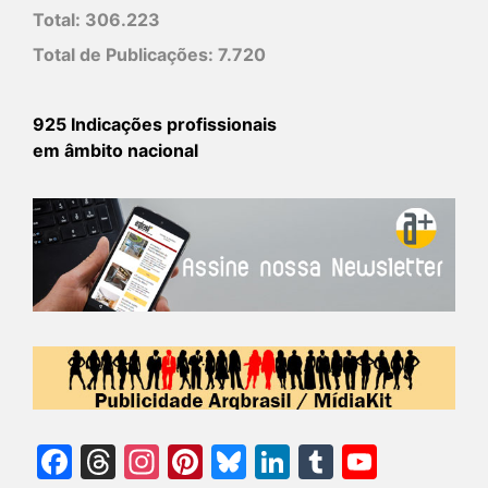
Total:
306.223
Total de Publicações:
7.720
925 Indicações profissionais
em âmbito nacional
Facebook
Threads
Instagram
Pinterest
Bluesky
LinkedIn
Tumblr
YouTu