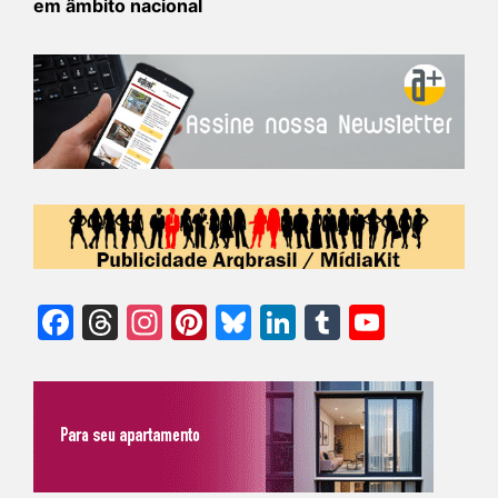
em âmbito nacional
Facebook
Threads
Instagram
Pinterest
Bluesky
LinkedIn
Tumblr
YouTu
Chann