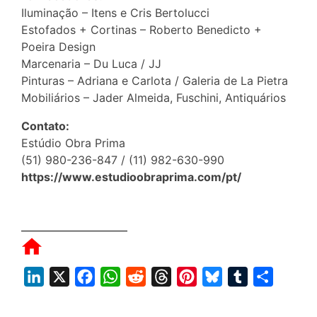
Iluminação – Itens e Cris Bertolucci
Estofados + Cortinas – Roberto Benedicto +
Poeira Design
Marcenaria – Du Luca / JJ
Pinturas – Adriana e Carlota / Galeria de La Pietra
Mobiliários – Jader Almeida, Fuschini, Antiquários
Contato:
Estúdio Obra Prima
(51) 980-236-847 / (11) 982-630-990
https://www.estudioobraprima.com/pt/
L
X
F
W
R
T
P
B
T
S
i
a
h
e
h
i
l
u
h
n
c
a
d
r
n
u
m
a