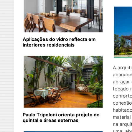
Aplicações do vidro reflecta em
interiores residenciais
A arquit
abandon
abraçar 
focado n
conforto
conexão
habitad
Paulo Tripoloni orienta projeto de
material
quintal e áreas externas
na arqu
uma abo