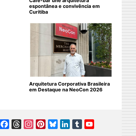
Café-bar une arquitetura
espontânea e convivência em
Curitiba
Arquitetura Corporativa Brasileira
em Destaque na NeoCon 2026
Facebook
Threads
Instagram
Pinterest
Bluesky
LinkedIn
Tumblr
YouTube
Channel