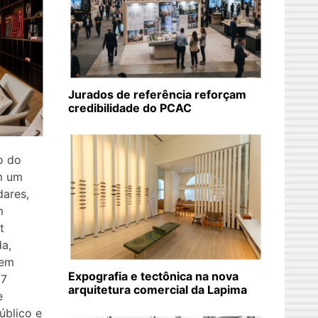
Jurados de referência reforçam
credibilidade do PCAC
o do
m um
dares,
m
t
a,
 em
Expografia e tectônica na nova
17
arquitetura comercial da Lapima
e
úblico e