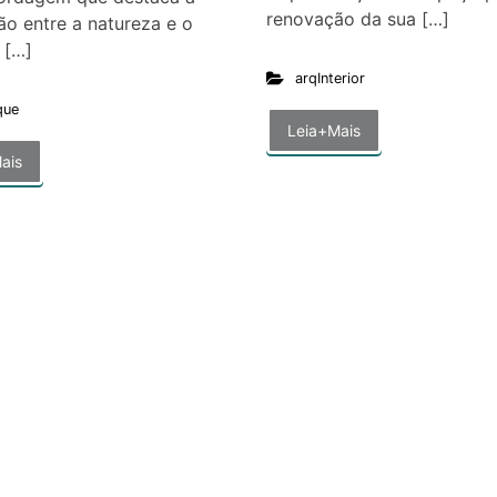
renovação da sua […]
ão entre a natureza e o
 […]
arqInterior
que
Leia+Mais
ais