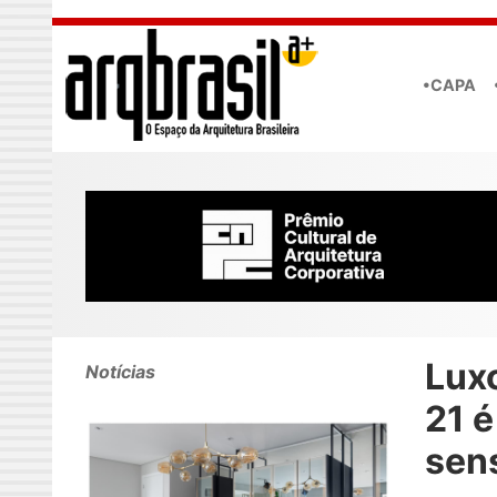
Skip to main content
•CAPA
Lux
Notícias
21 é
sen