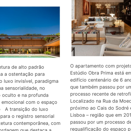
O apartamento com projet
etura de alto padrão
Estúdio Obra Prima está e
a a ostentação para
edifício centenário de 6 an
o luxo invisível, paradigma
que também passou por u
a sensorialidade, no
processo recente de retrofi
 oculto e na profunda
Localizado na Rua da Moed
 emocional com o espaço
próximo ao Cais do Sodré
o A transição do luxo
Lisboa – região que em 20
 para o registro sensorial
passou por um processo d
itetura contemporânea, com
requalificação do espaço p
rdagem que destaca a