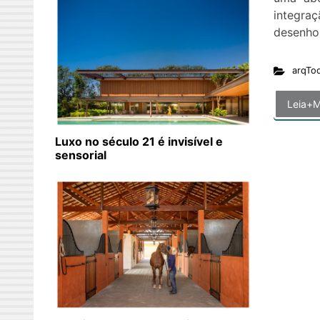
integraç
desenho
arqTo
Leia+M
Luxo no século 21 é invisível e
sensorial