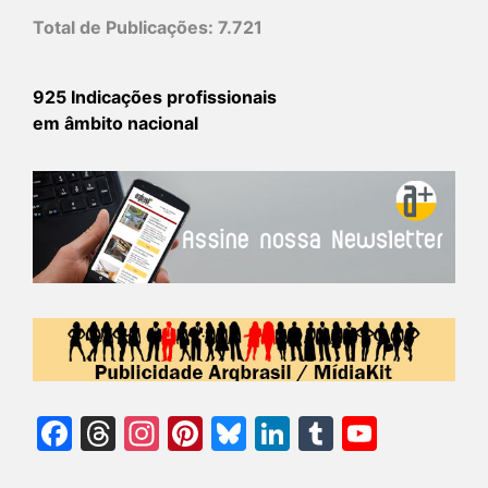
Total de Publicações:
7.721
925 Indicações profissionais
em âmbito nacional
Facebook
Threads
Instagram
Pinterest
Bluesky
LinkedIn
Tumblr
YouTu
Chann