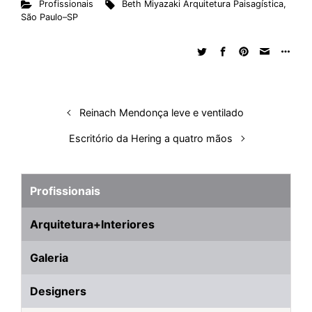
Profissionais
Beth Miyazaki Arquitetura Paisagística
,
k
e
t
d
e
t
e
b
r
São Paulo–SP
e
b
s
i
a
e
s
l
e
d
o
A
t
d
r
k
r
I
o
p
s
e
y
n
k
p
s
t
Reinach Mendonça leve e ventilado
Escritório da Hering a quatro mãos
Profissionais
Arquitetura+Interiores
Galeria
Designers