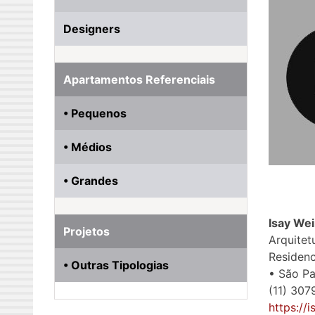
Designers
Apartamentos Referenciais
• Pequenos
• Médios
• Grandes
Isay Wei
Projetos
Arquitet
Residenci
• Outras Tipologias
• São P
(11) 307
https://