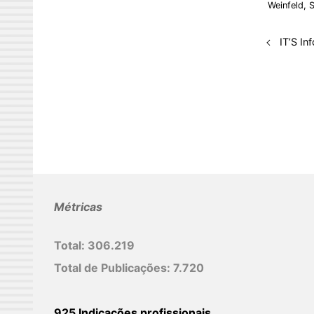
e
Weinfeld
,
S
d
I
IT’S In
n
Métricas
Total:
306.219
Total de Publicações:
7.720
925 Indicações profissionais