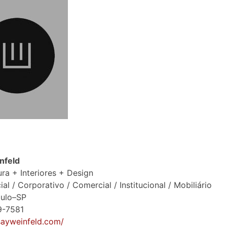
nfeld
ura + Interiores + Design
al / Corporativo / Comercial / Institucional / Mobiliário
aulo–SP
9-7581
isayweinfeld.com/