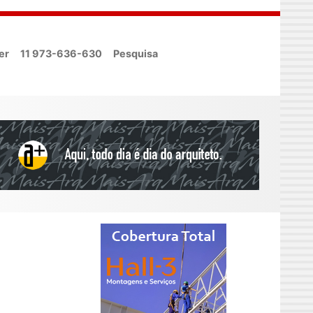
er
11 973-636-630
Pesquisa