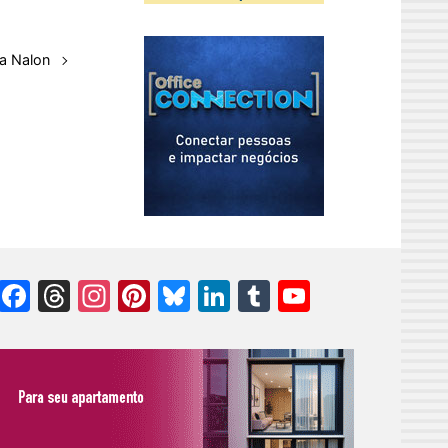
la Nalon
Facebook
Threads
Instagram
Pinterest
Bluesky
LinkedIn
Tumblr
YouTube
Channel