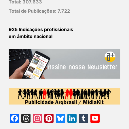
Total:
307.633
Total de Publicações:
7.722
925 Indicações profissionais
em âmbito nacional
Facebook
Threads
Instagram
Pinterest
Bluesky
LinkedIn
Tumblr
YouTu
Chann