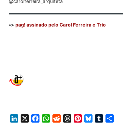
@carolferreira_arquiteta
•>
pag! assinado pelo Carol Ferreira e Trio
L
X
F
W
R
T
P
B
T
S
i
a
h
e
h
i
l
u
h