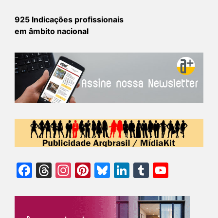
925 Indicações profissionais
em âmbito nacional
Facebook
Threads
Instagram
Pinterest
Bluesky
LinkedIn
Tumblr
YouTu
Chann