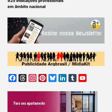
925 Indicações profissionais
em âmbito nacional
Facebook
Threads
Instagram
Pinterest
Bluesky
LinkedIn
Tumblr
YouTu
Chann