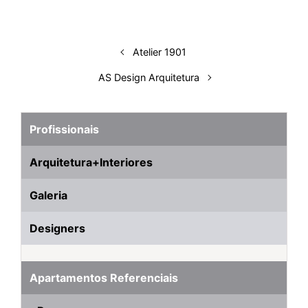
I
o
p
s
e
y
n
k
p
s
Atelier 1901
t
AS Design Arquitetura
Profissionais
Arquitetura+Interiores
Galeria
Designers
Apartamentos Referenciais