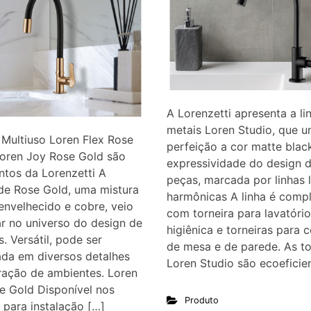
A Lorenzetti apresenta a li
metais Loren Studio, que 
 Multiuso Loren Flex Rose
perfeição a cor matte blac
Loren Joy Rose Gold são
expressividade do design 
tos da Lorenzetti A
peças, marcada por linhas 
de Rose Gold, uma mistura
harmônicas A linha é compl
envelhecido e cobre, veio
com torneira para lavatóri
ar no universo do design de
higiênica e torneiras para c
s. Versátil, pode ser
de mesa e de parede. As to
da em diversos detalhes
Loren Studio são ecoeficien
ração de ambientes. Loren
e Gold Disponível nos
Produto
para instalação […]