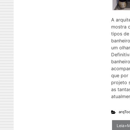
A arquit
mostra c
tipos de
banheiro
um olhar
Definiti
banheiro
acompan
que por 
projeto 
as tanta
atualme
arqTo
Leia+M