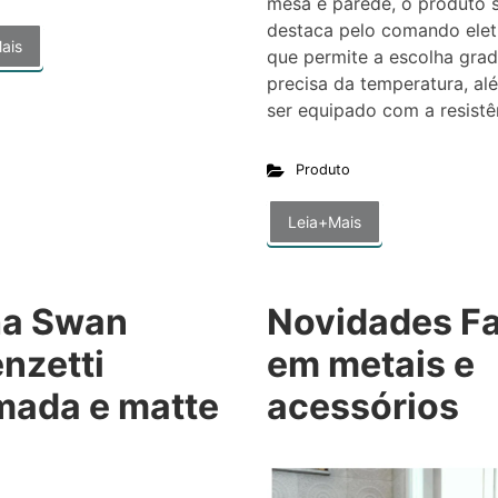
mesa e parede, o produto 
destaca pelo comando elet
ais
que permite a escolha grad
precisa da temperatura, al
ser equipado com a resistê
Produto
Leia+Mais
ha Swan
Novidades Fa
nzetti
em metais e
mada e matte
acessórios