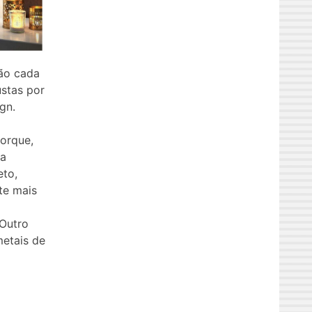
ão cada
stas por
gn.
orque,
 a
eto,
te mais
Outro
metais de