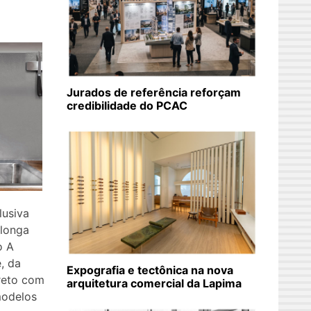
Jurados de referência reforçam
credibilidade do PCAC
lusiva
 longa
o A
, da
Expografia e tectônica na nova
reto com
arquitetura comercial da Lapima
modelos