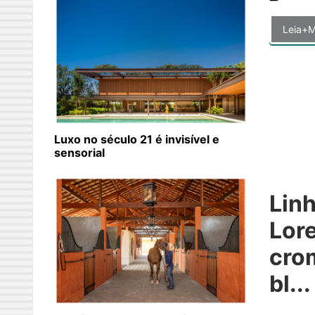
Leia+M
Luxo no século 21 é invisível e
sensorial
Lin
Lore
cro
bl...