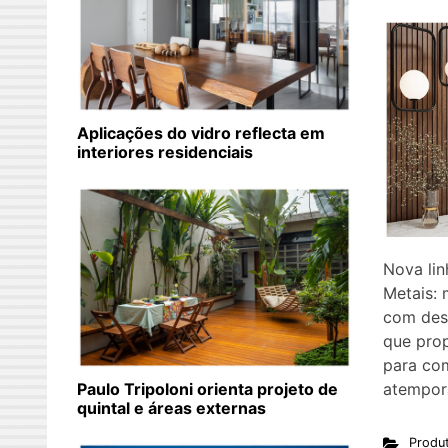
Aplicações do vidro reflecta em
interiores residenciais
Nova lin
Metais: 
com desi
que prop
para co
atempora
Paulo Tripoloni orienta projeto de
quintal e áreas externas
Produ