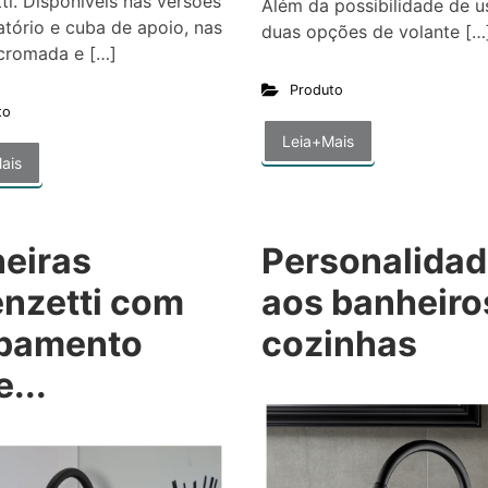
ti. Disponíveis nas versões
Além da possibilidade de u
atório e cuba de apoio, nas
duas opções de volante […
cromada e […]
Produto
to
Leia+Mais
ais
neiras
Personalida
enzetti com
aos banheiro
bamento
cozinhas
...