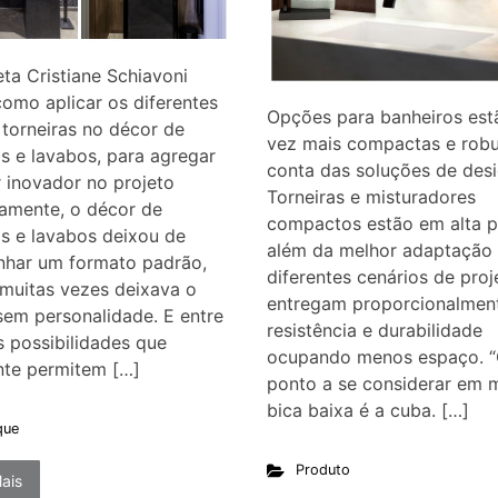
eta Cristiane Schiavoni
omo aplicar os diferentes
Opções para banheiros est
 torneiras no décor de
vez mais compactas e robu
s e lavabos, para agregar
conta das soluções de desi
 inovador no projeto
Torneiras e misturadores
vamente, o décor de
compactos estão em alta p
s e lavabos deixou de
além da melhor adaptação
har um formato padrão,
diferentes cenários de proj
muitas vezes deixava o
entregam proporcionalmen
sem personalidade. E entre
resistência e durabilidade
s possibilidades que
ocupando menos espaço. “
nte permitem […]
ponto a se considerar em 
bica baixa é a cuba. […]
que
Produto
ais