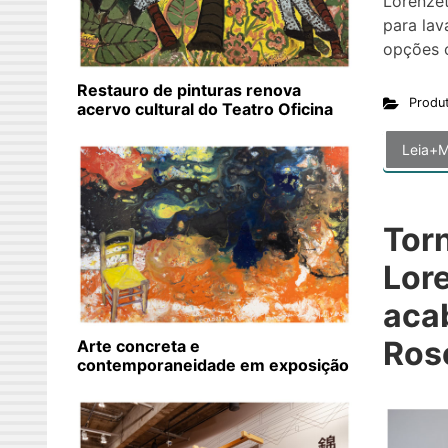
Lorenzet
para lav
opções 
Restauro de pinturas renova
Produ
acervo cultural do Teatro Oficina
Leia+M
Tor
Lor
aca
Rose
Arte concreta e
contemporaneidade em exposição