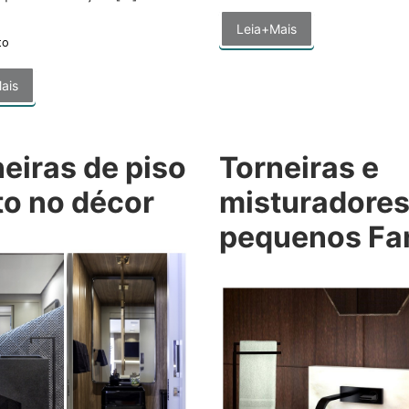
Leia+Mais
to
ais
eiras de piso
Torneiras e
to no décor
misturadore
pequenos Fa