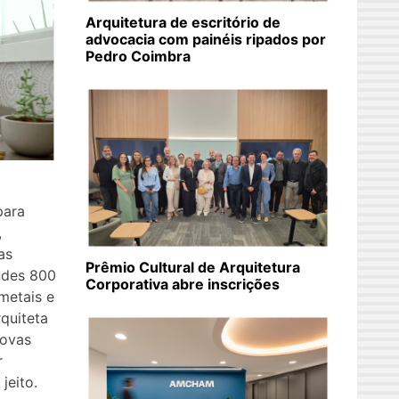
Arquitetura de escritório de
advocacia com painéis ripados por
Pedro Coimbra
para
,
as
Prêmio Cultural de Arquitetura
ndes 800
Corporativa abre inscrições
metais e
rquiteta
novas
r
jeito.