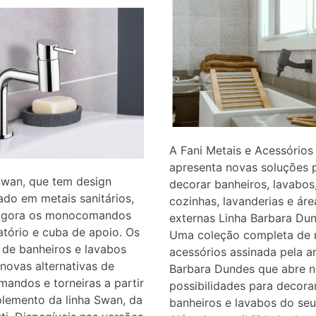
A Fani Metais e Acessórios
apresenta novas soluções 
Swan, que tem design
decorar banheiros, lavabos
do em metais sanitários,
cozinhas, lavanderias e áre
agora os monocomandos
externas Linha Barbara Du
atório e cuba de apoio. Os
Uma coleção completa de 
 de banheiros e lavabos
acessórios assinada pela a
ovas alternativas de
Barbara Dundes que abre 
andos e torneiras a partir
possibilidades para decora
lemento da linha Swan, da
banheiros e lavabos do seu 