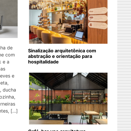
nha de
Sinalização arquitetônica com
une com
abstração e orientação para
k e a
hospitalidade
das
leves e
eta,
o, ducha
ozinha,
rneiras
tes, […]