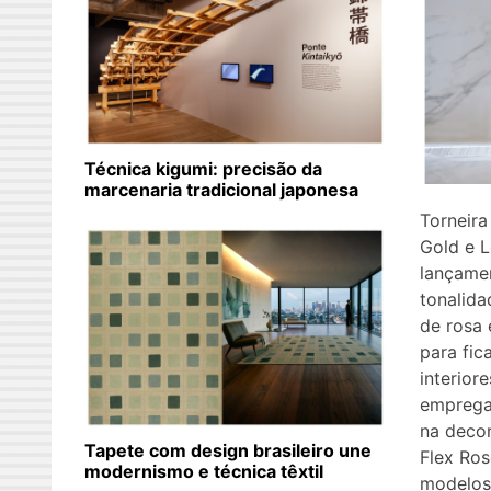
Técnica kigumi: precisão da
marcenaria tradicional japonesa
Torneira
Gold e 
lançamen
tonalida
de rosa 
para fic
interiore
emprega
na deco
Tapete com design brasileiro une
Flex Ros
modernismo e técnica têxtil
modelos 