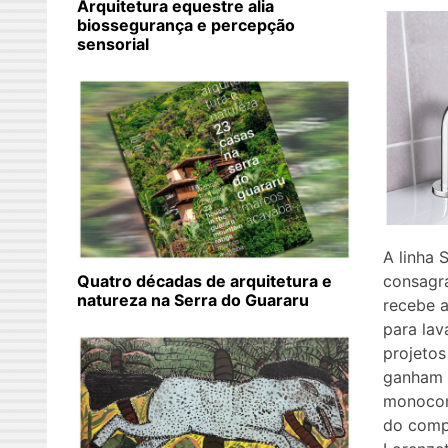
Arquitetura equestre alia
biossegurança e percepção
sensorial
A linha 
consagra
Quatro décadas de arquitetura e
natureza na Serra do Guararu
recebe 
para lav
projetos
ganham n
monocom
do comp