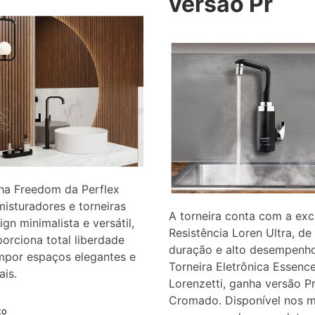
versão Pr
ha Freedom da Perflex
misturadores e torneiras
A torneira conta com a exc
gn minimalista e versátil,
Resistência Loren Ultra, de
orciona total liberdade
duração e alto desempenh
mpor espaços elegantes e
Torneira Eletrônica Essence
is.
Lorenzetti, ganha versão P
Cromado. Disponível nos 
to