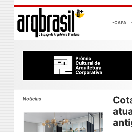
Skip to main content
•CAPA
Cot
Notícias
atua
ant