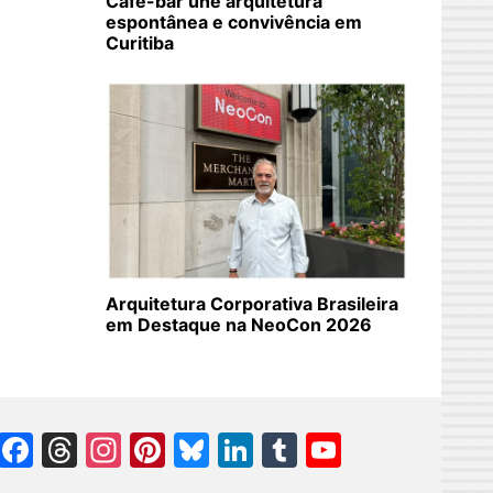
Café-bar une arquitetura
espontânea e convivência em
Curitiba
Arquitetura Corporativa Brasileira
em Destaque na NeoCon 2026
Facebook
Threads
Instagram
Pinterest
Bluesky
LinkedIn
Tumblr
YouTube
Channel