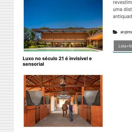
revestim
uma dist
antiqua
arqInt
Leia+M
Luxo no século 21 é invisível e
sensorial