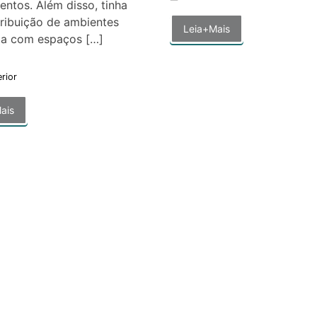
entos. Além disso, tinha
ribuição de ambientes
Leia+Mais
da com espaços […]
erior
ais