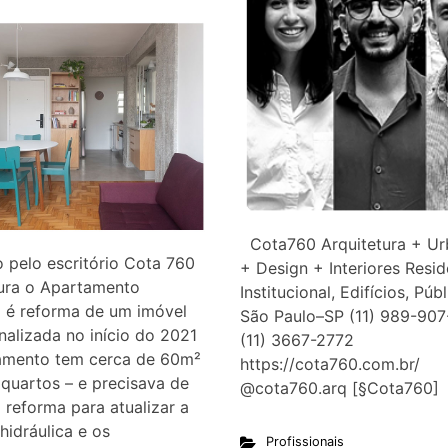
Cota760 Arquitetura + U
 pelo escritório Cota 760
+ Design + Interiores Resid
tura o Apartamento
Institucional, Edifícios, Púb
a é reforma de um imóvel
São Paulo–SP (11) 989-907
inalizada no início do 2021
(11) 3667-2772
amento tem cerca de 60m²
https://cota760.com.br/
quartos – e precisava de
@cota760.arq [§Cota
reforma para atualizar a
 hidráulica e os
Profissionais