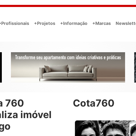
•Profissionais
+Projetos
+Informação
+Marcas
Newslett
a 760
Cota760
liza imóvel
igo