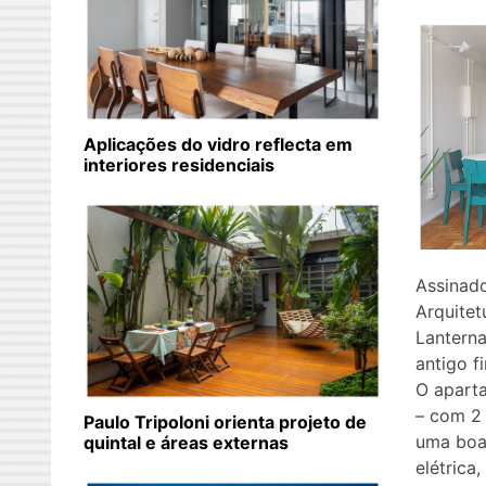
Aplicações do vidro reflecta em
interiores residenciais
Assinado
Arquite
Lantern
antigo f
O apart
– com 2 
Paulo Tripoloni orienta projeto de
uma boa 
quintal e áreas externas
elétrica,