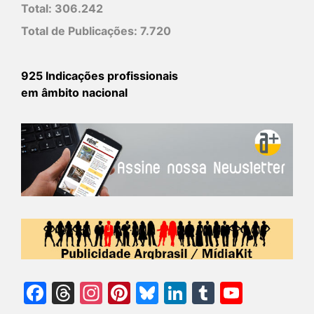
Total:
306.242
Total de Publicações:
7.720
925 Indicações profissionais
em âmbito nacional
Facebook
Threads
Instagram
Pinterest
Bluesky
LinkedIn
Tumblr
YouTu