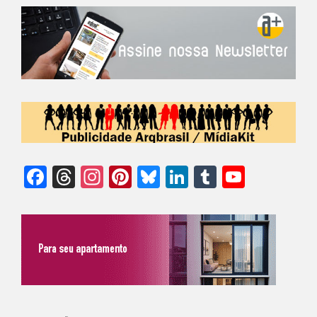
Facebook
Threads
Instagram
Pinterest
Bluesky
LinkedIn
Tumblr
YouTu
Chann