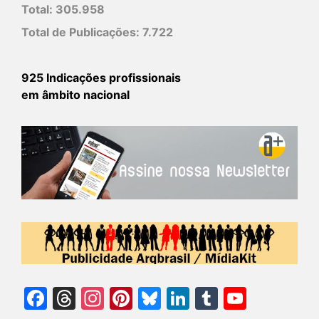
Total:
305.958
Total de Publicações:
7.722
925 Indicações profissionais
em âmbito nacional
Facebook
Threads
Instagram
Pinterest
Bluesky
LinkedIn
Tumblr
YouTu