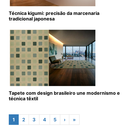
Técnica kigumi: precisão da marcenaria
tradicional japonesa
Tapete com design brasileiro une modernismo e
técnica têxtil
1
2
3
4
5
›
»