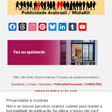
Facebook
Threads
Instagram
Pinterest
Bluesky
LinkedIn
Tumblr
YouTu
Chann
©Biz | São Paulo | Brasil | Arqbrasil: O espaço da arquitetura brasileira |
Expediente
|
Contato
|
Newsletter
/
PolíticaDePrivacidade
/
CONDIÇÕES
GERAIS DE PUBLICAÇÃO (CGP
)
Privacidade e cookies
Nós e os nossos parceiros usamos cookies para manter a
funcinalidade da publicação. Ao utilizar o nosso site você