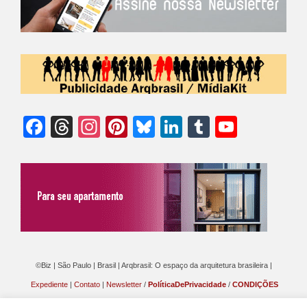
Facebook
Threads
Instagram
Pinterest
Bluesky
LinkedIn
Tumblr
YouTu
Chann
©Biz | São Paulo | Brasil | Arqbrasil: O espaço da arquitetura brasileira |
Expediente
|
Contato
|
Newsletter
/
PolíticaDePrivacidade
/
CONDIÇÕES
GERAIS DE PUBLICAÇÃO (CGP
)