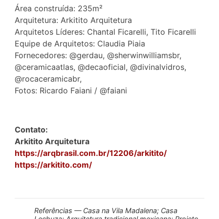
Área construída: 235m²
Arquitetura: Arkitito Arquitetura
Arquitetos Líderes: Chantal Ficarelli, Tito Ficarelli
Equipe de Arquitetos: Claudia Piaia
Fornecedores: @gerdau, @sherwinwilliamsbr,
@ceramicaatlas, @decaoficial, @divinalvidros,
@rocaceramicabr,
Fotos: Ricardo Faiani / @faiani
Contato:
Arkitito Arquitetura
https://arqbrasil.com.br/12206/arkitito/
https://arkitito.com/
Referências — Casa na Vila Madalena; Casa
Lechuza; Arquitetura tradicional mexicana; Projeto