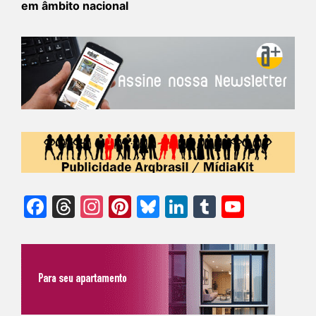
em âmbito nacional
Facebook
Threads
Instagram
Pinterest
Bluesky
LinkedIn
Tumblr
YouTu
Chann