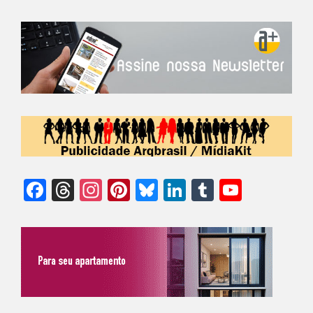
Facebook
Threads
Instagram
Pinterest
Bluesky
LinkedIn
Tumblr
YouTu
Chann