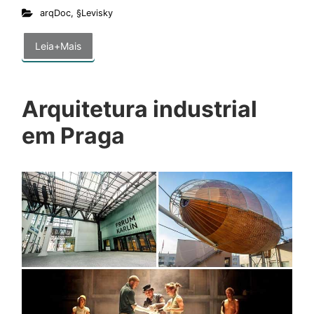
arqDoc
,
§Levisky
Leia+Mais
Arquitetura industrial
em Praga