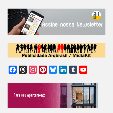
Facebook
Threads
Instagram
Pinterest
Bluesky
LinkedIn
Tumblr
YouTu
Chann