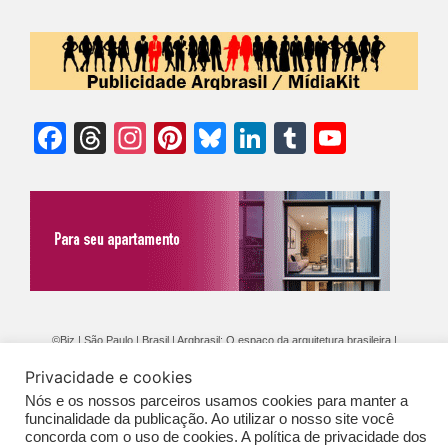
Facebook
Threads
Instagram
Pinterest
Bluesky
LinkedIn
Tumblr
YouTu
Chann
©Biz | São Paulo | Brasil | Arqbrasil: O espaço da arquitetura brasileira |
Expediente
|
Contato
|
Newsletter
/
PolíticaDePrivacidade
/
CONDIÇÕES
Privacidade e cookies
GERAIS DE PUBLICAÇÃO (CGP
)
Nós e os nossos parceiros usamos cookies para manter a
funcinalidade da publicação. Ao utilizar o nosso site você
concorda com o uso de cookies. A política de privacidade dos