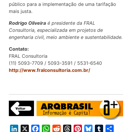
público para a implementação de uma tarifação
mais justa.
Rodrigo Oliveira
é presidente da FRAL
Consultoria, especializada em projetos de
engenharia civil, meio ambiente e sustentabilidade.
Contato:
FRAL Consultoria
(11) 5093-7709 / 5093-3591 / 5531-6540
http://www.fralconsultoria.com.br/
L
X
F
W
R
T
P
B
T
S