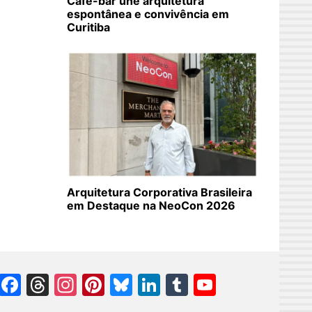
Café-bar une arquitetura
espontânea e convivência em
Curitiba
Arquitetura Corporativa Brasileira
em Destaque na NeoCon 2026
Facebook
Threads
Instagram
Pinterest
Bluesky
LinkedIn
Tumblr
YouTube
Channel