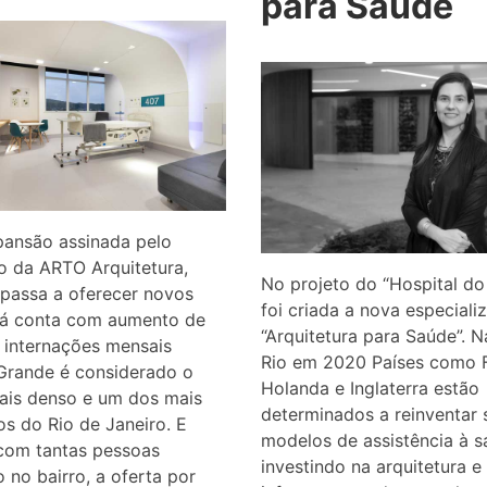
para Saúde
ansão assinada pelo
io da ARTO Arquitetura,
No projeto do “Hospital do
 passa a oferecer novos
foi criada a nova especiali
 já conta com aumento de
“Arquitetura para Saúde”. N
 internações mensais
Rio em 2020 Países como 
rande é considerado o
Holanda e Inglaterra estão
ais denso e um dos mais
determinados a reinventar 
s do Rio de Janeiro. E
modelos de assistência à s
om tantas pessoas
investindo na arquitetura e
o no bairro, a oferta por