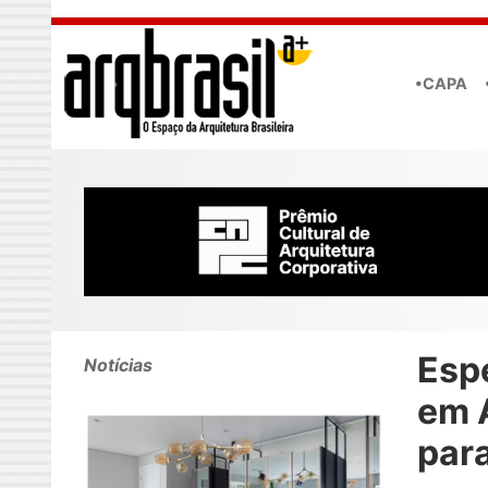
Skip to main content
•CAPA
Esp
Notícias
em 
par