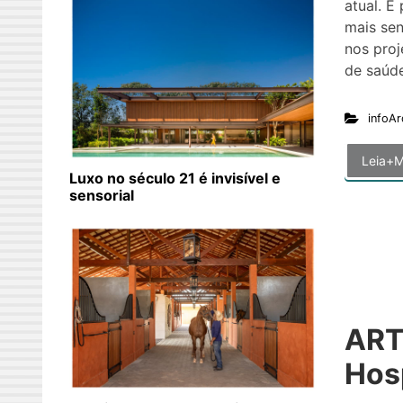
atual. E
mais sen
nos proj
de saúde
infoAr
Leia+M
Luxo no século 21 é invisível e
sensorial
ART
Hos