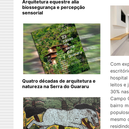
Arquitetura equestre alia
biossegurança e percepção
sensorial
Com exp
escritór
hospital
Quatro décadas de arquitetura e
leitos e
natureza na Serra do Guararu
30% nas
Campo G
bairro m
populoso
mesmo c
residind