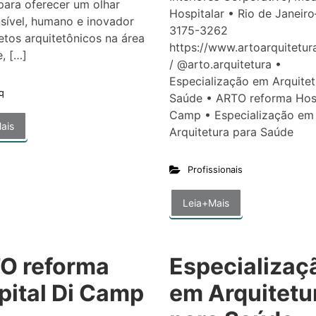
 para oferecer um olhar
Hospitalar • Rio de Janeiro
sível, humano e inovador
3175-3262
etos arquitetônicos na área
https://www.artoarquitetur
, […]
/ @arto.arquitetura •
Especialização em Arquitet
q
Saúde • ARTO reforma Hosp
Camp • Especialização em
ais
Arquitetura para Saúde
Profissionais
Leia+Mais
O reforma
Especializaç
pital Di Camp
em Arquitetu