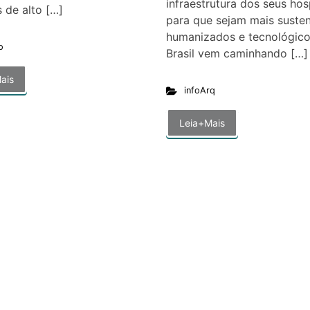
infraestrutura dos seus hos
s de alto […]
para que sejam mais susten
humanizados e tecnológico
o
Brasil vem caminhando […]
ais
infoArq
Leia+Mais