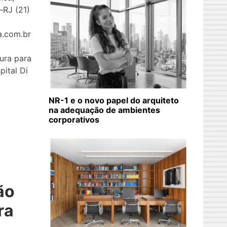
–RJ (21)
a.com.br
ura para
ital Di
NR-1 e o novo papel do arquiteto
na adequação de ambientes
corporativos
ão
ra