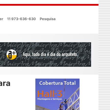
er
11 973-636-630
Pesquisa
ara