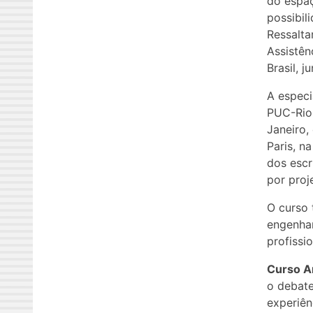
do espaç
possibil
Ressalta
Assistên
Brasil, 
A especi
PUC-Rio,
Janeiro,
Paris, n
dos escr
por proj
O curso 
engenhar
profissi
Curso A
o debate
experiên