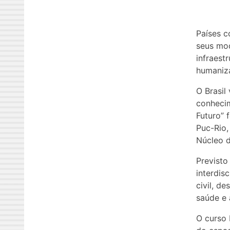
Países c
seus mod
infraest
humaniza
O Brasil
conhecim
Futuro” 
Puc-Rio,
Núcleo d
Previsto
interdis
civil, d
saúde e 
O curso 