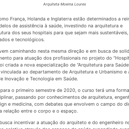
Arquiteta Moema Loures
omo França, Holanda e Inglaterra estão determinados a rei
elos de assistência à saúde, investindo na arquitetura e
rutura dos seus hospitais para que sejam mais sustentáveis,
dos e tecnológicos.
 vem caminhando nesta mesma direção e em busca de solidi
ento para atuação dos profissionais no projeto do “Hospi
foi criada a nova especialização de “Arquitetura para Saúde
 vinculada ao departamento de Arquitetura e Urbanismo e 
e Inovação e Tecnologia em Saúde.
 para o primeiro semestre de 2020, o curso terá uma form
ciplinar, passando por conhecimentos de arquitetura, engen
esign e medicina, com debates que envolvem o campo do dir
a relação entre o corpo e o espaço.
busca incentivar a atuação do arquiteto e do engenheiro n