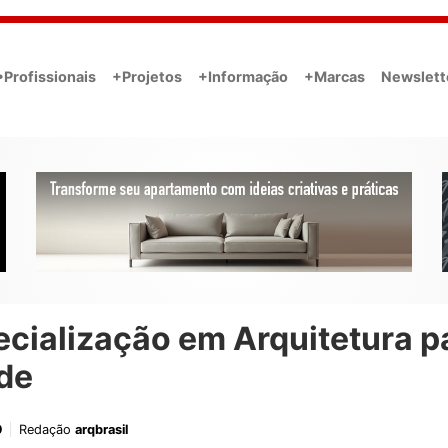
•Profissionais
+Projetos
+Informação
+Marcas
Newslett
cialização em Arquitetura p
de
9
Redação
arqbrasil