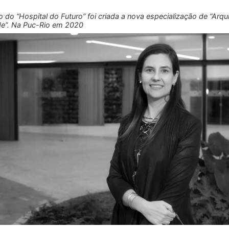
o do “Hospital do Futuro” foi criada a nova especialização de “Arqui
de”. Na Puc-Rio em 2020