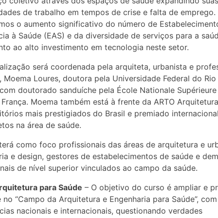
o coletivo através dos espaços de saúde expandindo sua
idades de trabalho em tempos de crise e falta de emprego.
mos o aumento significativo do número de Estabeleciment
cia à Saúde (EAS) e da diversidade de serviços para a saú
junto ao alto investimento em tecnologia neste setor.
alização será coordenada pela arquiteta, urbanista e profe
 Moema Loures, doutora pela Universidade Federal do Rio
 com doutorado sanduíche pela École Nationale Supérieure
a França. Moema também está à frente da ARTO Arquitetur
itórios mais prestigiados do Brasil e premiado internacion
etos na área de saúde.
terá como foco profissionais das áreas de arquitetura e ur
ia e design, gestores de estabelecimentos de saúde e dem
onais de nível superior vinculados ao campo da saúde.
rquitetura para Saúde
– O objetivo do curso é ampliar e p
 no “Campo da Arquitetura e Engenharia para Saúde”, com
cias nacionais e internacionais, questionando verdades