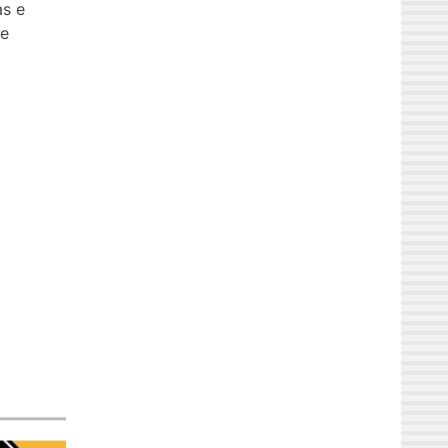
as e
de