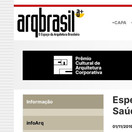
Skip to main content
•CAPA
Espe
Informação
Saú
infoArq
01/11/201