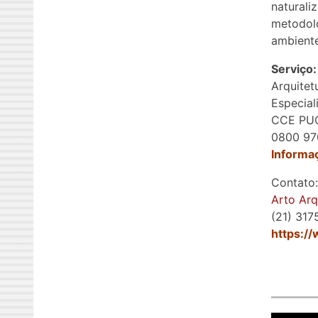
naturali
metodoló
ambiente
Serviço:
Arquitet
Especial
CCE PU
0800 97
Informaç
Contato:
Arto Arq
(21) 31
https:/