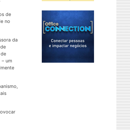
s
os de
de no
ssora da
 de
 de
a – um
almente
banismo,
ais
rovocar