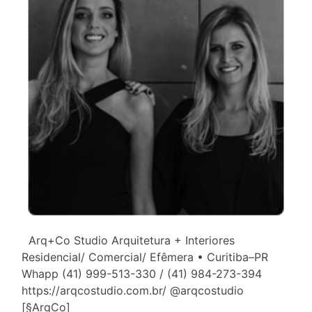
Arq+Co Studio Arquitetura + Interiores
Residencial/ Comercial/ Efêmera • Curitiba–PR
Whapp (41) 999-513-330 / (41) 984-273-394
https://arqcostudio.com.br/ @arqcostudio
[§ArqCo]