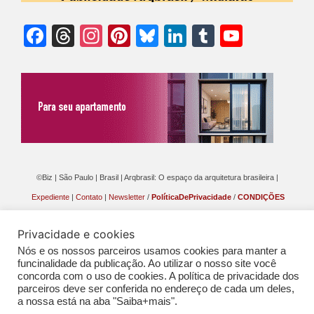
Facebook
Threads
Instagram
Pinterest
Bluesky
LinkedIn
Tumblr
YouTu
Chann
©Biz | São Paulo | Brasil | Arqbrasil: O espaço da arquitetura brasileira |
Expediente
|
Contato
|
Newsletter
/
PolíticaDePrivacidade
/
CONDIÇÕES
GERAIS DE PUBLICAÇÃO (CGP
)
Privacidade e cookies
Nós e os nossos parceiros usamos cookies para manter a
funcinalidade da publicação. Ao utilizar o nosso site você
concorda com o uso de cookies. A política de privacidade dos
parceiros deve ser conferida no endereço de cada um deles,
a nossa está na aba "Saiba+mais".