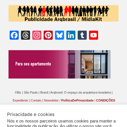
Facebook
Threads
Instagram
Pinterest
Bluesky
LinkedIn
Tumblr
YouTu
Chann
©Biz | São Paulo | Brasil | Arqbrasil: O espaço da arquitetura brasileira |
Expediente
|
Contato
|
Newsletter
/
PolíticaDePrivacidade
/
CONDIÇÕES
GERAIS DE PUBLICAÇÃO (CGP
)
Privacidade e cookies
Nós e os nossos parceiros usamos cookies para manter a
funcinalidade da publicação. Ao utilizar o nosso site você