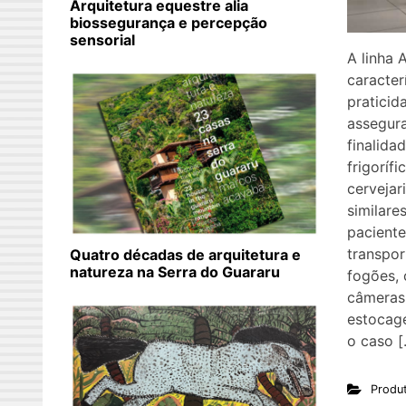
Arquitetura equestre alia
biossegurança e percepção
sensorial
A linha 
caracter
praticid
assegura
finalida
frigorífi
cervejari
similare
pacient
transpor
Quatro décadas de arquitetura e
natureza na Serra do Guararu
fogões, 
câmeras 
estocag
o caso [
Produ