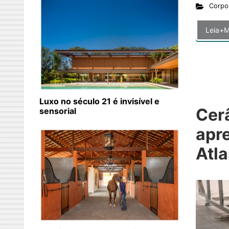
Corpo
Leia+M
Luxo no século 21 é invisível e
Cer
sensorial
apre
Atla