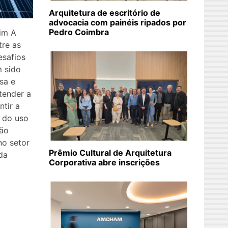
Arquitetura de escritório de
advocacia com painéis ripados por
Pedro Coimbra
im A
tre as
esafios
m sido
sa e
atender a
tir a
r do uso
são
no setor
Prêmio Cultural de Arquitetura
da
Corporativa abre inscrições