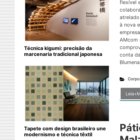
flexível
colabora
atrelad
à nova 
empresa
AMcom s
comprov
Técnica kigumi: precisão da
marcenaria tradicional japonesa
conta da
Blumena
Corpo
Leia+M
Páti
Tapete com design brasileiro une
modernismo e técnica têxtil
Mal