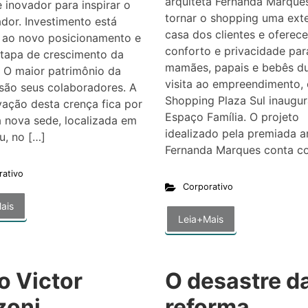
arquiteta Fernanda Marque
 e inovador para inspirar o
tornar o shopping uma ext
dor. Investimento está
casa dos clientes e oferece
o ao novo posicionamento e
conforto e privacidade par
etapa de crescimento da
mamães, papais e bebês du
 O maior patrimônio da
visita ao empreendimento, 
ão seus colaboradores. A
Shopping Plaza Sul inaugur
ação desta crença fica por
Espaço Família. O projeto
 nova sede, localizada em
idealizado pela premiada a
u, no […]
Fernanda Marques conta c
rativo
Corporativo
ais
Leia+Mais
o Victor
O desastre d
zoni
reforma