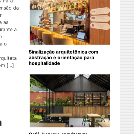
s Para
ensão da
r
a as
rante a
o
a o
Sinalização arquitetônica com
abstração e orientação para
rquiteta
hospitalidade
om […]
a