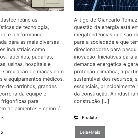
Atlastec reúne as
Artigo de Giancarlo Tomaz
ísticas de tecnologia,
questão da energia está en
ade e performance
megatendências que são d
da para as mais diversas
para a sociedade e que tê
des industriais como
direcionadores para pesqui
cos, laticínios, padarias,
inovação. Iniciativas para 
as, usinas, hospitais e
demanda energética e garan
s. Circulação de macas com
proteção climática, a parti
es e equipamentos médicos,
sustentável dos recursos, 
te de carrinhos, grandes
essenciais, principalmente 
correria da equipe e
da construção. A indústria 
frigoríficas para
construção […]
em de alimentos – como é
…]
Produto
Leia+Mais
to