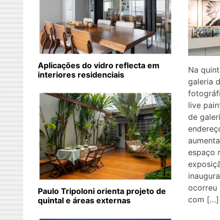
Aplicações do vidro reflecta em
Na quint
interiores residenciais
galeria 
fotográ
live pai
de galer
endereç
aumenta
espaço 
exposiçã
inaugur
ocorreu 
Paulo Tripoloni orienta projeto de
com […]
quintal e áreas externas