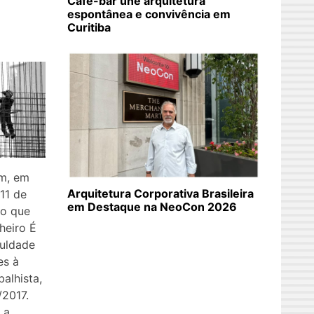
Café-bar une arquitetura
espontânea e convivência em
Curitiba
am, em
Arquitetura Corporativa Brasileira
11 de
em Destaque na NeoCon 2026
 o que
heiro É
culdade
es à
balhista,
/2017.
 a