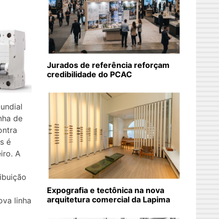
Jurados de referência reforçam
credibilidade do PCAC
undial
nha de
ontra
s é
iro. A
ribuição
Expografia e tectônica na nova
arquitetura comercial da Lapima
ova linha