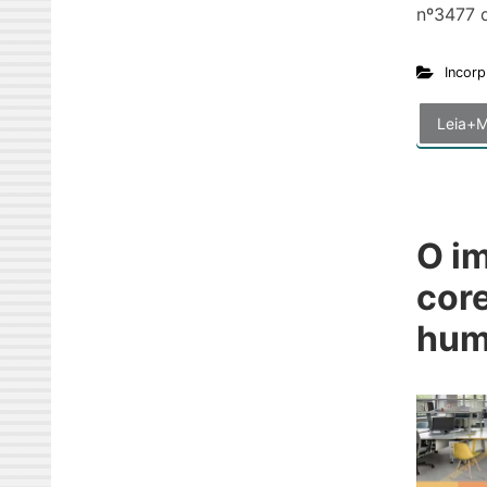
nº3477 
Incorp
Leia+M
O i
cor
hum