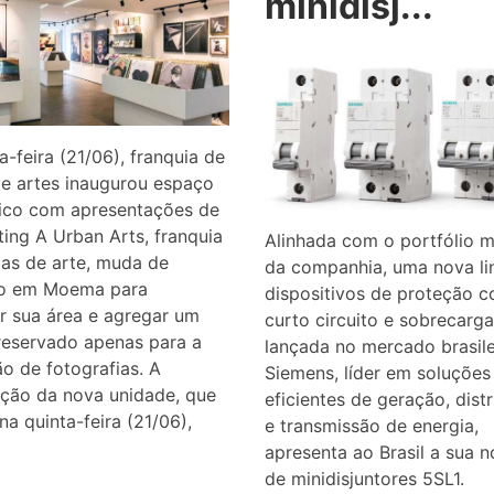
minidisj...
a-feira (21/06), franquia de
de artes inaugurou espaço
fico com apresentações de
nting A Urban Arts, franquia
Alinhada com o portfólio m
ias de arte, muda de
da companhia, uma nova li
o em Moema para
dispositivos de proteção c
r sua área e agregar um
curto circuito e sobrecarga
reservado apenas para a
lançada no mercado brasile
o de fotografias. A
Siemens, líder em soluções
ação da nova unidade, que
eficientes de geração, dist
na quinta-feira (21/06),
e transmissão de energia,
apresenta ao Brasil a sua n
de minidisjuntores 5SL1.