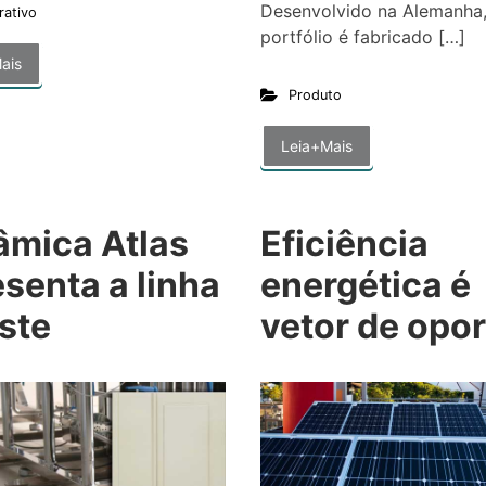
Desenvolvido na Alemanha
rativo
portfólio é fabricado […]
ais
Produto
Leia+Mais
âmica Atlas
Eficiência
senta a linha
energética é
ste
vetor de opo