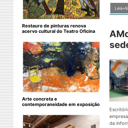
Leia+M
Restauro de pinturas renova
AMc
acervo cultural do Teatro Oficina
sede
Arte concreta e
contemporaneidade em exposição
Escritór
empresa
da Infor