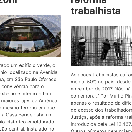
trabalhista
ado um edifício verde, o
io localizado na Avenida
As ações trabalhistas caír
ma, em São Paulo Oferece
média, 50% no país, desde 
 convivência para o
novembro de 2017. Não há
externo e interno e tem
comemorar./ Por Murilo Pin
maiores lajes da América
apenas o resultado da difi
no mesmo terreno em que
do acesso dos trabalhador
 a Casa Bandeirista, um
Justiça, após a reforma tra
io histórico emoldurado
introduzida pela Lei 13.467
vão central. Instalado no
Outros números denunciam