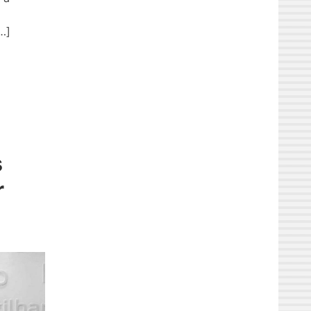
…]
s
r