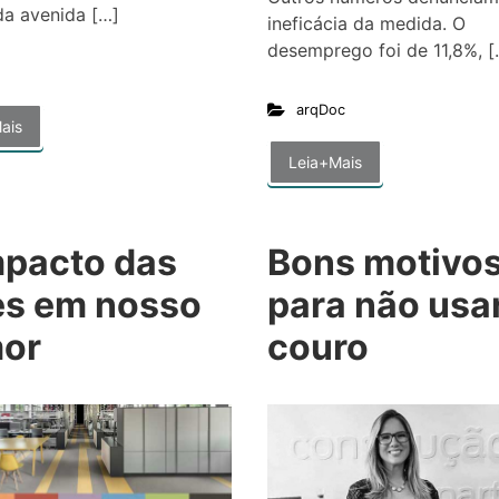
da avenida […]
ineficácia da medida. O
desemprego foi de 11,8%, [
arqDoc
ais
Leia+Mais
mpacto das
Bons motivo
es em nosso
para não usa
or
couro