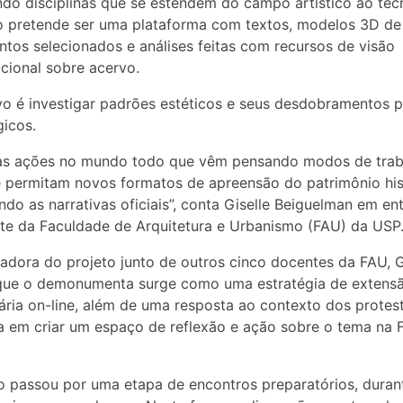
do disciplinas que se estendem do campo artístico ao tec
o pretende ser uma plataforma com textos, modelos 3D de
os selecionados e análises feitas com recursos de visão
ional sobre acervo.
vo é investigar padrões estéticos e seus desdobramentos p
gicos.
ias ações no mundo todo que vêm pensando modos de tra
 permitam novos formatos de apreensão do patrimônio his
ndo as narrativas oficiais”, conta Giselle Beiguelman em ent
ite da Faculdade de Arquitetura e Urbanismo (FAU) da USP
dora do projeto junto de outros cinco docentes da FAU, G
 que o demonumenta surge como uma estratégia de extens
tária on-line, além de uma resposta ao contexto dos protes
a em criar um espaço de reflexão e ação sobre o tema na 
o passou por uma etapa de encontros preparatórios, duran