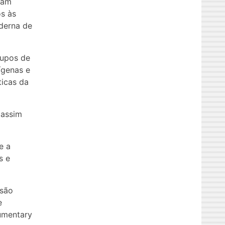
ram
s às
derna de
rupos de
dígenas e
ticas da
 assim
e a
s e
nsão
e
umentary