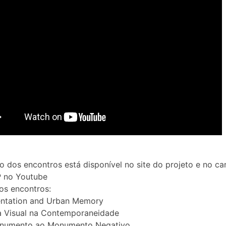
 dos encontros está disponível no site do projeto e no ca
 no Youtube
os encontros:
ntation and Urban Memory
a Visual na Contemporaneidade
numento ao Monumento Negativo