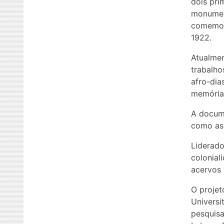
dois pri
monument
comemor
1922.
Atualmen
trabalho
afro-dia
memória
A docume
como as 
Liderad
colonial
acervos 
O projet
Universi
pesquisa