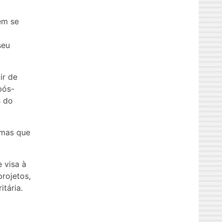
ém se
seu
ir de
pós-
s do
emas que
 visa à
rojetos,
tária.