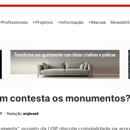
•Profissionais
+Projetos
+Informação
+Marcas
Newslett
m contesta os monumentos
1
Redação
arqbrasil
menta”, projeto da USP discute colonialidade na arqui