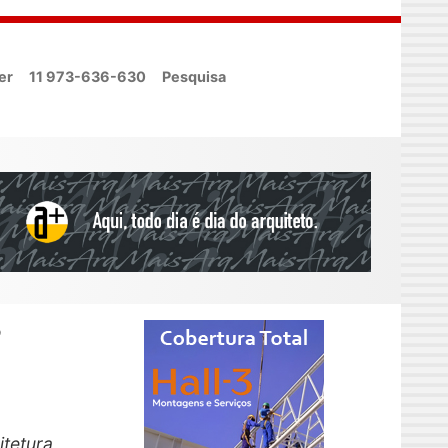
er
11 973-636-630
Pesquisa
?
tetura,