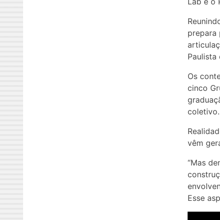
Lab e o 
Reunindo
prepara 
articula
Paulista
Os conte
cinco Gr
graduaç
coletivo.
Realidad
vêm gera
“Mas de
construç
envolven
Esse asp