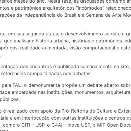
meiros meses do ano. Nesta fase, as discussões contempla
os e patrimônios arquitetônicos “incômodos” relacionado
ações da Independência do Brasil e à Semana de Arte Mo
te, em sua segunda etapa, o desenvolvimento se dá em g
s, que analisam: história urbana, histórias e patrimônios in
spóricos, realidade aumentada, visão computacional e esté
.
ntação dos encontros é publicada semanalmente no site,
referências compartilhadas nos debates.
o pela FAU, o demonumenta propõe um debate aberto sobr
idade embarcada nas instituições, monumentos, arquitetura
públicos.
o é realizado com apoio da Pró-Reitoria de Cultura e Exte
tária e em interlocução com outras instituições e centros d
, como o CITI – USP, o C4AI – Inova USP, o MIT Open Doc