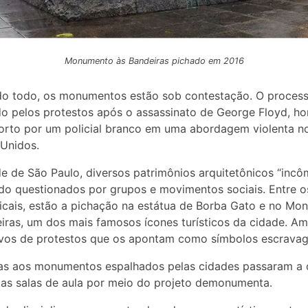
Monumento às Bandeiras pichado em 2016
o todo, os monumentos estão sob contestação. O process
do pelos protestos após o assassinato de George Floyd, 
rto por um policial branco em uma abordagem violenta n
Unidos.
e de São Paulo, diversos patrimônios arquitetônicos “inc
o questionados por grupos e movimentos sociais. Entre o
icais, estão a pichação na estátua de Borba Gato e no M
iras, um dos mais famosos ícones turísticos da cidade. A
vos de protestos que os apontam como símbolos escravagi
cas aos monumentos espalhados pelas cidades passaram a
s salas de aula por meio do projeto demonumenta.