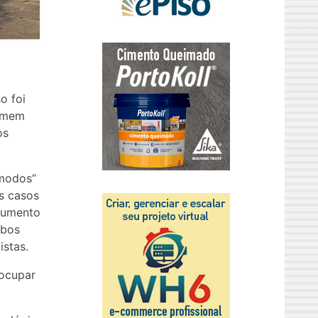
o foi
homem
os
ômodos”
s casos
onumento
mbos
stas.
 ocupar