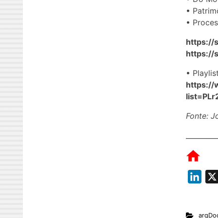
• Patrim
• Proces
https:/
https://
• Playli
https:/
list=P
Fonte: J
_________
L
i
n
arqDo
k