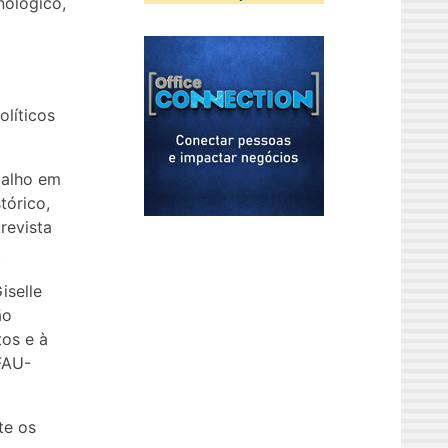
nológico,
olíticos
balho em
tórico,
revista
.
iselle
ão
tos e à
FAU-
te os