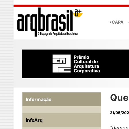
Skip to main content
•CAPA
Que
Informação
21/05/202
infoArq
“demonu