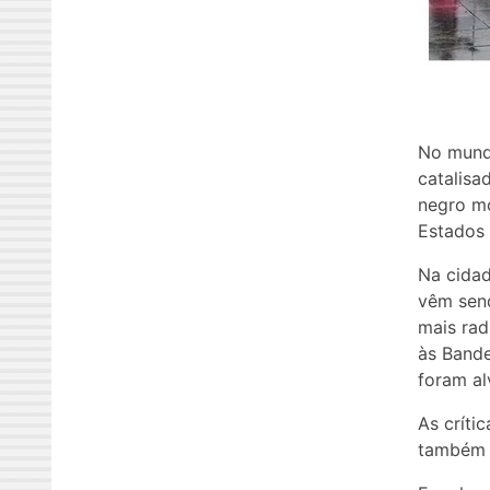
No mund
catalisa
negro mo
Estados 
Na cidad
vêm send
mais rad
às Bande
foram al
As críti
também a