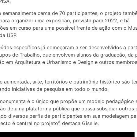
PISA.
 semanalmente cerca de 70 participantes, o projeto tamb
para organizar uma exposição, prevista para 2022, e há
ções em curso para uma possível frente de ação com o Mu
 da USP.
údos específicos já começaram a ser desenvolvidos a part
upos de Trabalho, que envolvem alunos da graduação, da 
ão em Arquitetura e Urbanismo e Design e outros membro
e aumentada, arte, territórios e patrimônio histórico são t
ndo iniciativas de pesquisa em todo o mundo.
monumenta é o único que propõe um modelo pedagógico e
ão de uma plataforma pública que possa subsidiar outros p
do diversos perfis de participantes em sua modelagem pari
ecto é central no projeto”, destaca Giselle.