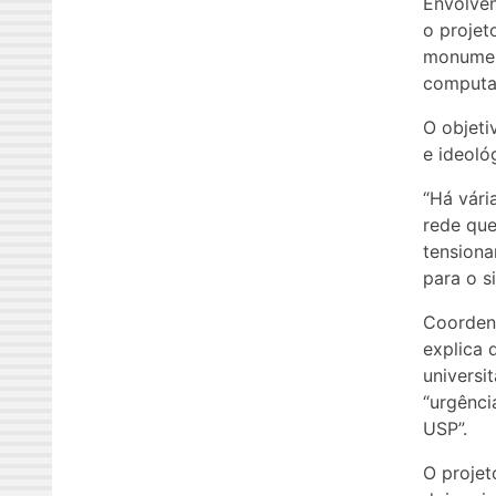
Envolven
o projet
monument
computac
O objeti
e ideoló
“Há vár
rede que
tensiona
para o s
Coordena
explica
universi
“urgênci
USP”.
O projet