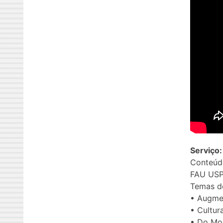
Serviço:
Conteúdo
FAU USP
Temas d
• Augme
• Cultur
• Do Mo