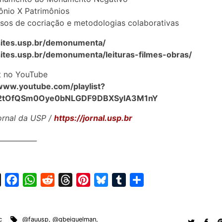
ônio X Patrimônios
sos de cocriação e metodologias colaborativas
/sites.usp.br/demonumenta/
sites.usp.br/demonumenta/leituras-filmes-obras/
st no YouTube
/www.youtube.com/playlist?
Lr2tOfQSm0Oye0bNLGDF9DBXSyIA3M1nY
ornal da USP /
https://jornal.usp.br
___________
X
F
W
R
T
P
B
T
S
a
h
e
h
i
l
u
h
c
a
d
r
n
u
m
a
c
@fauusp
,
@gbeiguelman
,
e
t
d
e
t
e
b
r