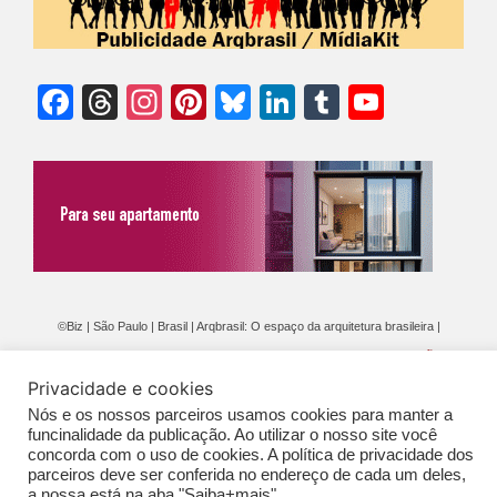
Facebook
Threads
Instagram
Pinterest
Bluesky
LinkedIn
Tumblr
YouTu
Chann
©Biz | São Paulo | Brasil | Arqbrasil: O espaço da arquitetura brasileira |
Expediente
|
Contato
|
Newsletter
/
PolíticaDePrivacidade
/
CONDIÇÕES
Privacidade e cookies
GERAIS DE PUBLICAÇÃO (CGP
)
Nós e os nossos parceiros usamos cookies para manter a
funcinalidade da publicação. Ao utilizar o nosso site você
concorda com o uso de cookies. A política de privacidade dos
parceiros deve ser conferida no endereço de cada um deles,
a nossa está na aba "Saiba+mais".