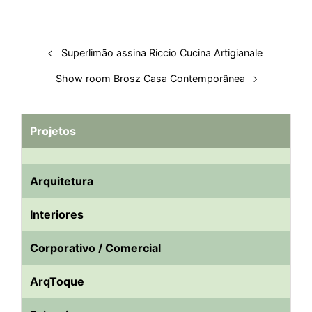
I
o
p
s
e
y
n
k
p
s
t
Superlimão assina Riccio Cucina Artigianale
Show room Brosz Casa Contemporânea
Projetos
Arquitetura
Interiores
Corporativo / Comercial
ArqToque