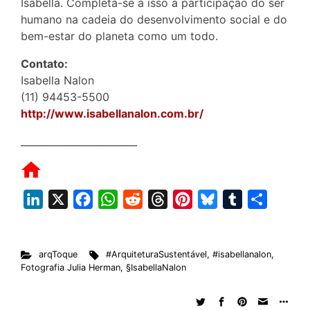
Isabella. Completa-se a isso a participação do ser
humano na cadeia do desenvolvimento social e do
bem-estar do planeta como um todo.
Contato:
Isabella Nalon
(11) 94453-5500
http://www.isabellanalon.com.br/
________________________
L
X
F
W
R
T
P
B
T
S
i
a
h
e
h
i
l
u
h
n
c
a
d
r
n
u
m
a
arqToque
#ArquiteturaSustentável
,
#isabellanalon
,
k
e
t
d
e
t
e
b
r
Fotografia Julia Herman
,
§IsabellaNalon
e
b
s
i
a
e
s
l
e
d
o
A
t
d
r
k
r