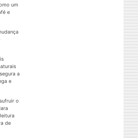
 Como um
afé e
 mudança
e
is
aturais
segura a
ega e
ufruir o
lara
leitura
ra de