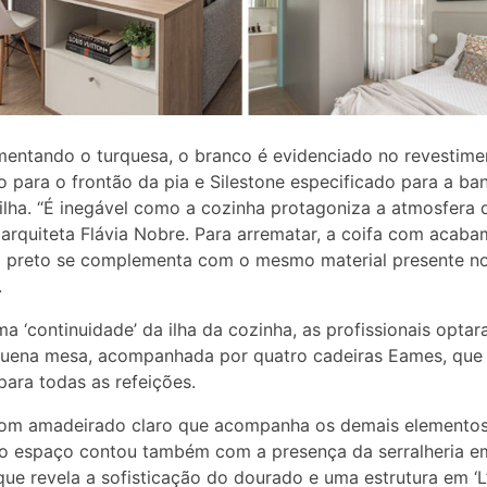
entando o turquesa, o branco é evidenciado no revestime
o para o frontão da pia e Silestone especificado para a b
 ilha. “É inegável como a cozinha protagoniza a atmosfera d
 arquiteta Flávia Nobre. Para arrematar, a coifa com acab
o preto se complementa com o mesmo material presente n
.
 ‘continuidade’ da ilha da cozinha, as profissionais opta
uena mesa, acompanhada por quatro cadeiras Eames, que
para todas as refeições.
om amadeirado claro que acompanha os demais elemento
 o espaço contou também com a presença da serralheria 
que revela a sofisticação do dourado e uma estrutura em ‘