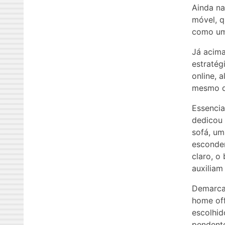
Ainda na
móvel, q
como um
Já acima
estratég
online, 
mesmo q
Essencia
dedicou 
sofá, um
esconder
claro, o
auxiliam
Demarcad
home off
escolhid
pendente