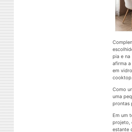
Complem
escolhid
pia e na
afirma a
em vidr
cooktop
Como uma
uma peq
prontas 
Em um t
projeto,
estante 