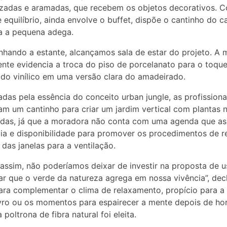
azadas e aramadas, que recebem os objetos decorativos.
 equilíbrio, ainda envolve o buffet, dispõe o cantinho do c
 a pequena adega.
ando a estante, alcançamos sala de estar do projeto. A
nte evidencia a troca do piso de porcelanato para o toqu
do vinílico em uma versão clara do amadeirado.
das pela essência do conceito urban jungle, as profissiona
am um cantinho para criar um jardim vertical com plantas n
adas, já que a moradora não conta com uma agenda que as
ia e disponibilidade para promover os procedimentos de r
 das janelas para a ventilação.
ssim, não poderíamos deixar de investir na proposta de us
r que o verde da natureza agrega em nossa vivência”, dec
Para complementar o clima de relaxamento, propício para a 
vro ou os momentos para espairecer a mente depois de ho
 poltrona de fibra natural foi eleita.