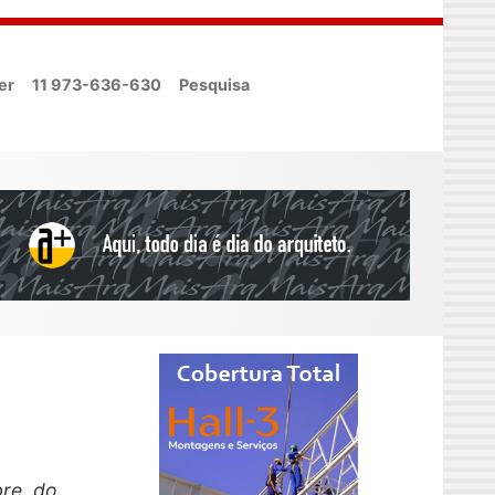
er
11 973-636-630
Pesquisa
bre, do