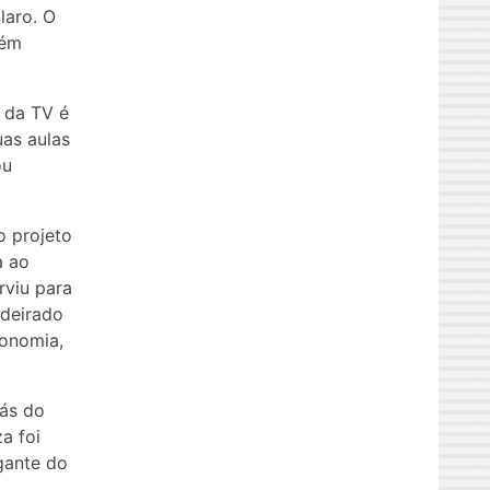
laro. O
bém
o da TV é
uas aulas
ou
o projeto
a ao
rviu para
adeirado
gonomia,
rás do
a foi
gante do