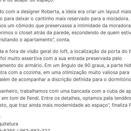
o com a designer Roberta, a ideia era criar um layout mais
o para deixar o cantinho mais reservado para a moradora.
mos um cômodo que preservasse a intimidade da moradora
serimos o closet atrás da parede, escondendo de quem est
isitando o apartamento”, conta.
a e fora de visão geral do loft, a localização da porta do 
oi muito assertiva com a sua entrada preservada pelo
amento do armário. Em um ângulo de 90 graus, a parte hid
tra com a cozinha, em uma otimização muito valiosa para
 além de acompanhar a discrição definida para o dormitório
banheiro, trabalhamos com uma bancada com a cuba de ap
 em tom de Fendi. Entre os detalhes, optamos pela tendên
eto, que traz ainda mais modernidade ao espaço”, finaliza F
:
uitetura
69-6365 / 963-883-322