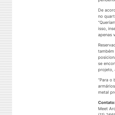
De acord
no quart
“Quería
isso, in
apenas v
Reservad
também f
posicion
se encon
projeto,
“Para o 
armários
metal pr
Contato
Meet Arq
(11) 26