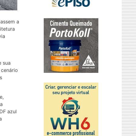
tassem a
itetura
via
e sua
 cenário
s
e,
ia
DF azul
a