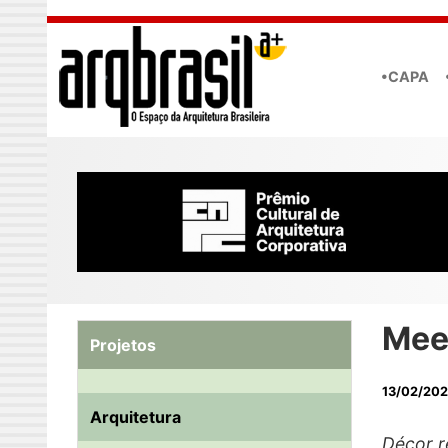
Skip to main content
•CAPA
Meet
Projetos
13/02/202
Arquitetura
Décor r