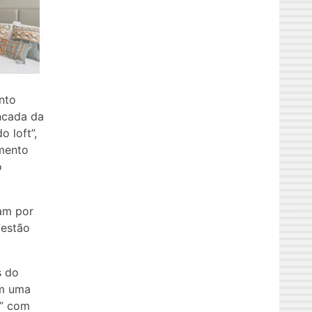
nto
ancada da
o loft”,
amento
o
ram por
 estão
s do
em uma
L” com