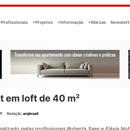
•Profissionais
+Projetos
+Informação
+Marcas
Newslett
 em loft de 40 m²
1
Redação
arqbrasil
ealizado pelas profissionais Roberta Saes e Flávia No