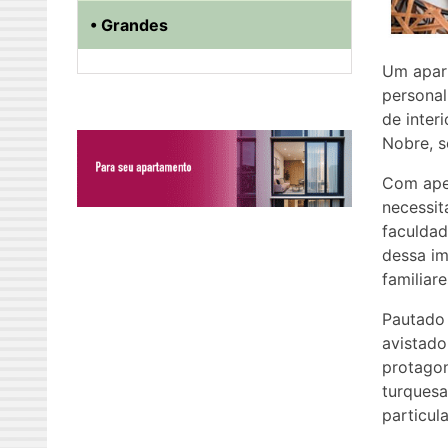
• Grandes
Um apart
personal
de inter
Nobre, s
Com apen
necessit
faculdad
dessa im
familiar
Pautado 
avistado
protagon
turquesa
particul