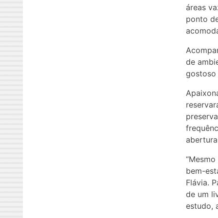
áreas v
ponto de
acomoda
Acompanh
de ambie
gostoso 
Apaixona
reservar
preserv
frequênc
abertura
“Mesmo a
bem-esta
Flávia. 
de um li
estudo, a