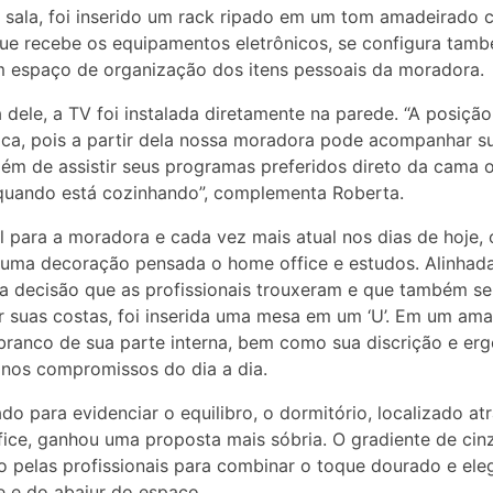
 sala, foi inserido um rack ripado em um tom amadeirado c
ue recebe os equipamentos eletrônicos, se configura tam
 espaço de organização dos itens pessoais da moradora.
 dele, a TV foi instalada diretamente na parede. “A posiçã
ica, pois a partir dela nossa moradora pode acompanhar s
além de assistir seus programas preferidos direto da cama 
uando está cozinhando”, complementa Roberta.
l para a moradora e cada vez mais atual nos dias de hoje, 
uma decoração pensada o home office e estudos. Alinhad
a decisão que as profissionais trouxeram e que também se
 suas costas, foi inserida uma mesa em um ‘U’. Em um am
 branco de sua parte interna, bem como sua discrição e er
 nos compromissos do dia a dia.
o para evidenciar o equilibro, o dormitório, localizado at
ice, ganhou uma proposta mais sóbria. O gradiente de cinz
o pelas profissionais para combinar o toque dourado e ele
 e do abajur do espaço.