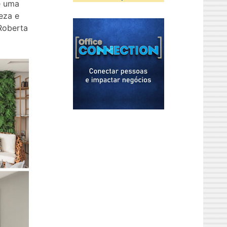
e uma
eza e
 Roberta