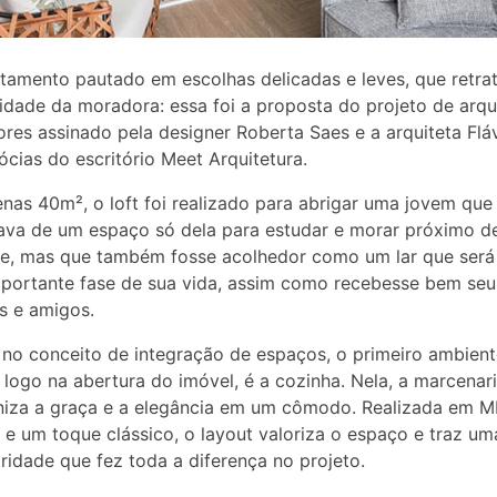
amento pautado em escolhas delicadas e leves, que retra
idade da moradora: essa foi a proposta do projeto de arqu
iores assinado pela designer Roberta Saes e a arquiteta Flá
ócias do escritório Meet Arquitetura.
as 40m², o loft foi realizado para abrigar uma jovem que
ava de um espaço só dela para estudar e morar próximo d
e, mas que também fosse acolhedor como um lar que será
portante fase de sua vida, assim como recebesse bem seu
es e amigos.
no conceito de integração de espaços, o primeiro ambient
 logo na abertura do imóvel, é a cozinha. Nela, a marcenar
iza a graça e a elegância em um cômodo. Realizada em M
 e um toque clássico, o layout valoriza o espaço e traz um
aridade que fez toda a diferença no projeto.