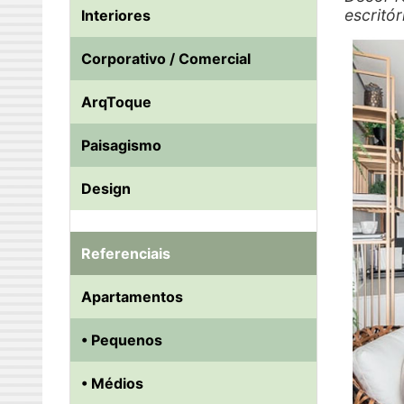
escritó
Interiores
Corporativo / Comercial
ArqToque
Paisagismo
Design
Referenciais
Apartamentos
• Pequenos
• Médios