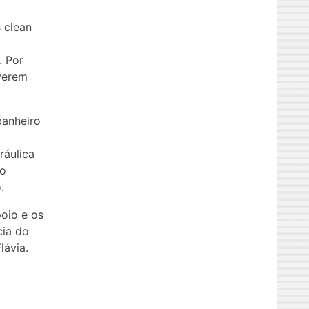
 clean
. Por
iverem
banheiro
ráulica
 o
.
oio e os
cia do
lávia.