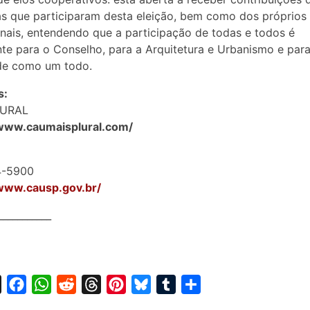
s que participaram desta eleição, bem como dos próprios
onais, entendendo que a participação de todas e todos é
te para o Conselho, para a Arquitetura e Urbanismo e para
de como um todo.
s:
URAL
/www.caumaisplural.com/
4-5900
/www.causp.gov.br/
___________
X
F
W
R
T
P
B
T
S
a
h
e
h
i
l
u
h