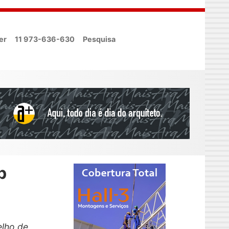
er
11 973-636-630
Pesquisa
p
lho de