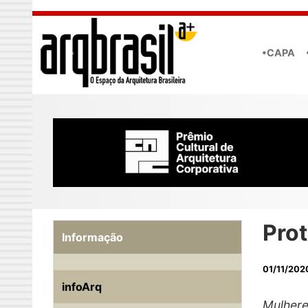
Skip to main content
•CAPA
Pro
Informação
01/11/202
infoArq
Mulhere