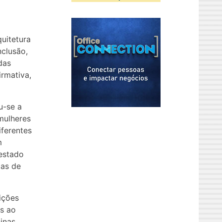
uitetura
nclusão,
das
rmativa,
u-se a
mulheres
iferentes
m
 estado
tas de
ições
as ao
inas