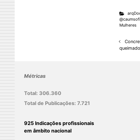
n
arqDo
k
@caumsofi
e
Mulheres
d
I
Concre
queimad
n
Métricas
Total:
306.360
Total de Publicações:
7.721
925 Indicações profissionais
em âmbito nacional