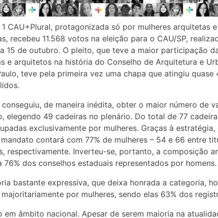
1 CAU+Plural, protagonizada só por mulheres arquitetas e
as, recebeu 11.568 votos na eleição para o CAU/SP, realiza
ia 15 de outubro. O pleito, que teve a maior participação d
as e arquitetos na história do Conselho de Arquitetura e U
aulo, teve pela primeira vez uma chapa que atingiu quase
lidos.
conseguiu, de maneira inédita, obter o maior número de v
, elegendo 49 cadeiras no plenário. Do total de 77 cadeira
upadas exclusivamente por mulheres. Graças à estratégia,
mandato contará com 77% de mulheres – 54 e 66 entre titu
s, respectivamente. Inverteu-se, portanto, a composição an
a 76% dos conselhos estaduais representados por homens.
ria bastante expressiva, que deixa honrada a categoria, ho
majoritariamente por mulheres, sendo elas 63% dos regist
 em âmbito nacional. Apesar de serem maioria na atualida