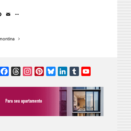
amontina
Facebook
Threads
Instagram
Pinterest
Bluesky
LinkedIn
Tumblr
YouTube
Channel