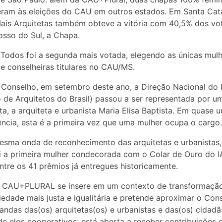
ram às eleições do CAU em outros estados. Em Santa Cata
is Arquitetas também obteve a vitória com 40,5% dos vot
sso do Sul, a Chapa.
 Todos foi a segunda mais votada, elegendo as únicas mul
e conselheiras titulares no CAU/MS.
Conselho, em setembro deste ano, a Direção Nacional do 
to de Arquitetos do Brasil) passou a ser representada por u
ta, a arquiteta e urbanista Maria Elisa Baptista. Em quase 
ência, esta é a primeira vez que uma mulher ocupa o cargo.
sma onda de reconhecimento das arquitetas e urbanistas
oi a primeira mulher condecorada com o Colar de Ouro do 
ntre os 41 prêmios já entregues historicamente.
 CAU+PLURAL se insere em um contexto de transformaçã
edade mais justa e igualitária e pretende aproximar o Con
ndas das(os) arquitetas(os) e urbanistas e das(os) cidadã
de elos cooperativos: está aberta a receber contribuições 