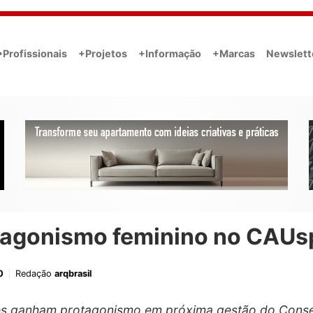
•Profissionais
+Projetos
+Informação
+Marcas
Newslett
tagonismo feminino no CAUs
0
Redação
arqbrasil
s ganham protagonismo em próxima gestão do Conse