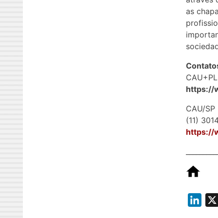
as chapa
profissi
importan
socieda
Contato
CAU+PL
https:/
CAU/SP
(11) 301
https:/
_________
L
i