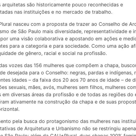
 arquitetas são historicamente pouco reconhecidas e
tadas nas instituições e no mercado de trabalho.
ural nasceu com a proposta de trazer ao Conselho de Arq
smo de São Paulo mais diversidade, representatividade e i
por uma visão colaborativa e apostando em ações e medi
tes para a categoria e para sociedade. Como uma ação afi
uidade de gênero, racial e social na profissão.
 das vozes das 156 mulheres que compõem a chapa, busco
ade desejada para o Conselho: negras, pardas e indígenas, 
entes idades – da faixa dos 20 aos 70 anos de idade – de d
ões sexuais, mães, avós, mulheres sem filhos, mulheres co
 em diversas áreas da profissão e de todas as regiões do
íram ativamente na construção da chapa e de suas propos
rizontal.
nto pela busca do protagonismo das mulheres nas institu
tativas de Arquitetura e Urbanismo não se restringiu apen
e São Paulo: além da CAU+Plural, duas chapas 100% femin