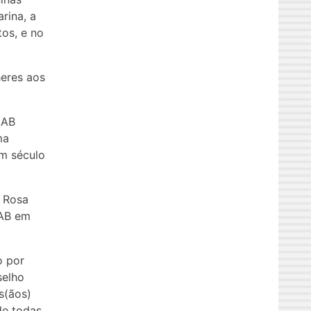
rina, a
os, e no
heres aos
IAB
ma
um século
, Rosa
IAB em
o por
selho
s(ãos)
de todas