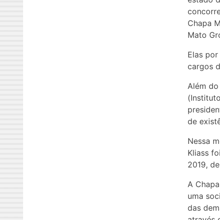
concorre
Chapa Ma
Mato Gro
Elas por
cargos d
Além do 
(Institu
presiden
de exist
Nessa me
Kliass f
2019, de
A Chapa
uma soci
das dema
através 