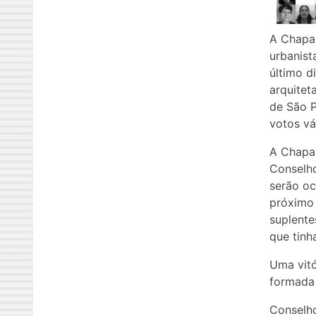
A Chapa 
urbanist
último d
arquitet
de São P
votos vá
A Chapa 
Conselho
serão oc
próximo 
suplente
que tinh
Uma vitó
formada 
Conselho