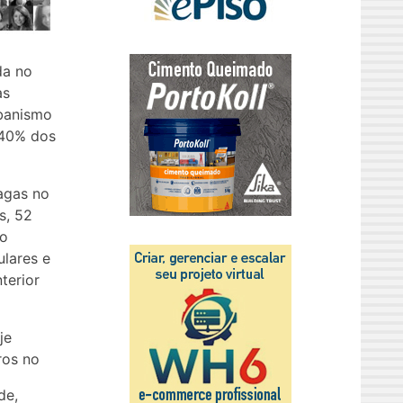
da no
as
rbanismo
 40% dos
agas no
s, 52
 o
lares e
terior
je
ros no
de,