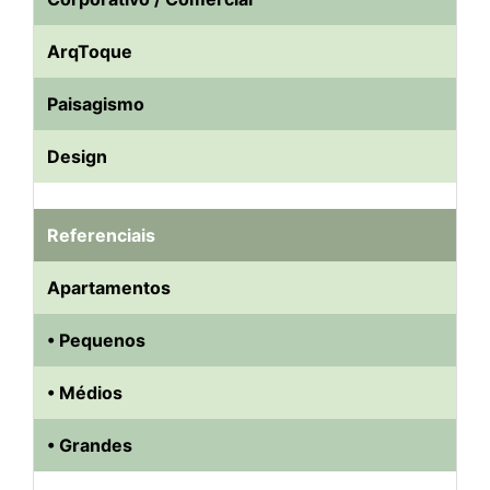
ArqToque
Paisagismo
Design
Referenciais
Apartamentos
• Pequenos
• Médios
• Grandes