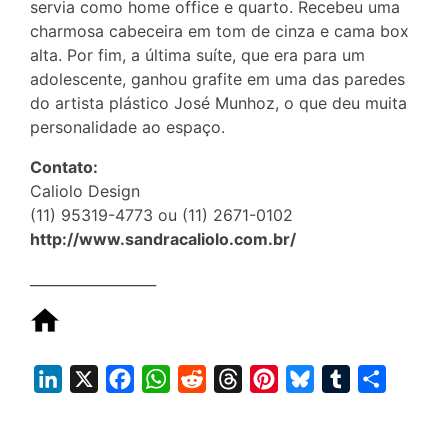
servia como home office e quarto. Recebeu uma
charmosa cabeceira em tom de cinza e cama box
alta. Por fim, a última suíte, que era para um
adolescente, ganhou grafite em uma das paredes
do artista plástico José Munhoz, o que deu muita
personalidade ao espaço.
Contato:
Caliolo Design
(11) 95319-4773 ou (11) 2671-0102
http://www.sandracaliolo.com.br/
__________________
L
X
F
W
R
T
P
B
T
S
i
a
h
e
h
i
l
u
h
n
c
a
d
r
n
u
m
a