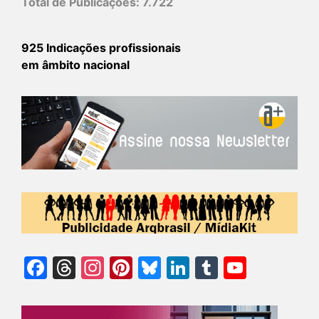
Total de Publicações:
7.722
925 Indicações profissionais
em âmbito nacional
Facebook
Threads
Instagram
Pinterest
Bluesky
LinkedIn
Tumblr
YouTu
Chann