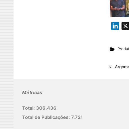
L
i
n
Produ
k
e
d
Argamas
I
n
Métricas
Total:
306.436
Total de Publicações:
7.721