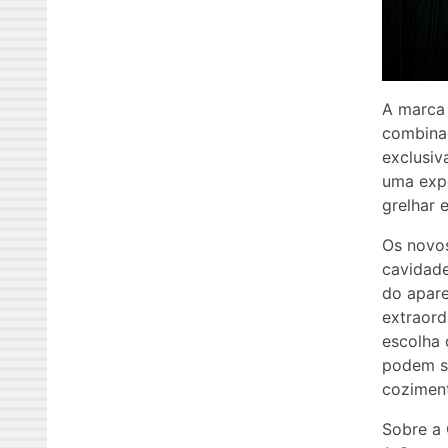
A marca 
combinad
exclusiv
uma expe
grelhar 
Os novos
cavidade
do apare
extraor
escolha 
podem s
cozimen
Sobre a