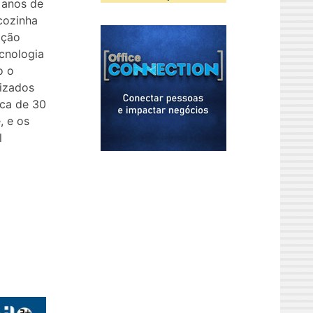
 anos de
cozinha
ação
ecnologia
o o
izados
rca de 30
, e os
l