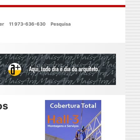
er
11 973-636-630
Pesquisa
os