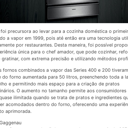
foi precursora ao levar para a cozinha doméstica o primei
o a vapor em 1999, pois até então era uma tecnologia uti
amente por restaurantes. Desta maneira, foi possível propo
riência única para o chef amador, que pode cozinhar, refo
e gratinar, com extrema precisão e utilizando métodos profi
 fornos combinados a vapor das Series 400 e 200 tiveram
 do forno aumentada para 50 litros, preenchendo toda a l
lho e permitindo mais espaço para a criação de pratos
dinários. O aumento no tamanho permite aos consumidores
quase ilimitada quando se trata de pratos e ingredientes q
er acomodados dentro do forno, oferecendo uma experiên
to aprimorada.
 Gaggenau