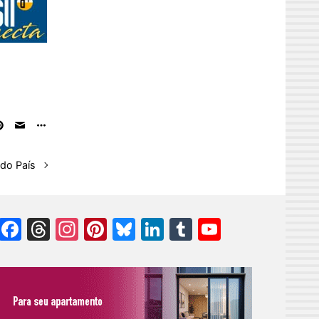
 do País
Facebook
Threads
Instagram
Pinterest
Bluesky
LinkedIn
Tumblr
YouTube
Channel