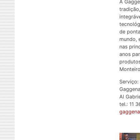
A Gagge
tradição
integráv
tecnológ
de ponta
mundo, 
nas prin
anos par
produto
Monteiro
Serviço:
Gaggen
Al Gabri
tel.:
11 
gaggena