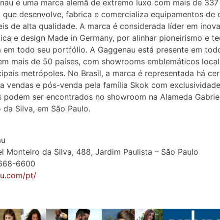
nau é uma marca alemã de extremo luxo com mais de 337
, que desenvolve, fabrica e comercializa equipamentos de 
eis de alta qualidade. A marca é considerada líder em inov
ica e design Made in Germany, por alinhar pioneirismo e t
 em todo seu portfólio. A Gaggenau está presente em tod
em mais de 50 países, com showrooms emblemáticos local
cipais metrópoles. No Brasil, a marca é representada há ce
a vendas e pós-venda pela família Skok com exclusividade
s podem ser encontrados no showroom na Alameda Gabrie
 da Silva, em São Paulo.
au
el Monteiro da Silva, 488, Jardim Paulista – São Paulo
3668-6600
u.com/pt/