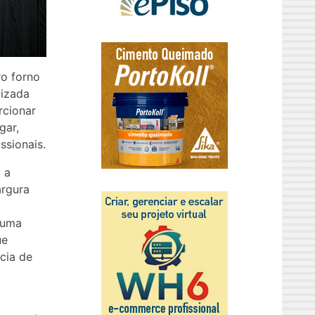
ro forno
lizada
rcionar
gar,
ssionais.
 a
argura
 uma
ue
cia de