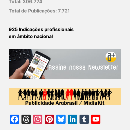
Total:
306.774
Total de Publicações:
7.721
925 Indicações profissionais
em âmbito nacional
Facebook
Threads
Instagram
Pinterest
Bluesky
LinkedIn
Tumblr
YouTu
Chann