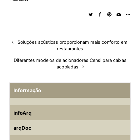
e
b
s
i
a
e
s
l
e
d
o
A
t
d
r
k
r
I
o
p
s
e
y
n
k
p
s
t
Soluções acústicas proporcionam mais conforto em
restaurantes
Diferentes modelos de acionadores Censi para caixas
acopladas
Informação
infoArq
arqDoc