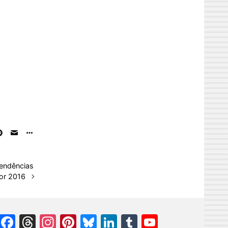
tendências
or 2016
Facebook
Threads
Instagram
Pinterest
Bluesky
LinkedIn
Tumblr
YouTube