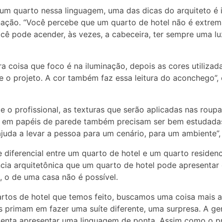
 um quarto nessa linguagem, uma das dicas do arquiteto é i
nação. “Você percebe que um quarto de hotel não é extre
ocê pode acender, às vezes, a cabeceira, ter sempre uma lu
ra coisa que foco é na iluminação, depois as cores utilizad
 o projeto. A cor também faz essa leitura do aconchego”, 
 o profissional, as texturas que serão aplicadas nas roup
 em papéis de parede também precisam ser bem estudadas
ajuda a levar a pessoa para um cenário, para um ambiente”, 
 diferencial entre um quarto de hotel e um quarto residenc
ncia arquitetônica que um quarto de hotel pode apresentar 
, o de uma casa não é possível.
rtos de hotel que temos feito, buscamos uma coisa mais a
s primam em fazer uma suíte diferente, uma surpresa. A ge
enta apresentar uma linguagem de ponta. Assim como o p