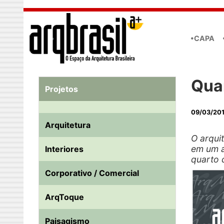
Skip to main content
•CAPA
Qua
Projetos
09/03/20
Arquitetura
O arqui
em um a
Interiores
quarto 
Corporativo / Comercial
ArqToque
Paisagismo