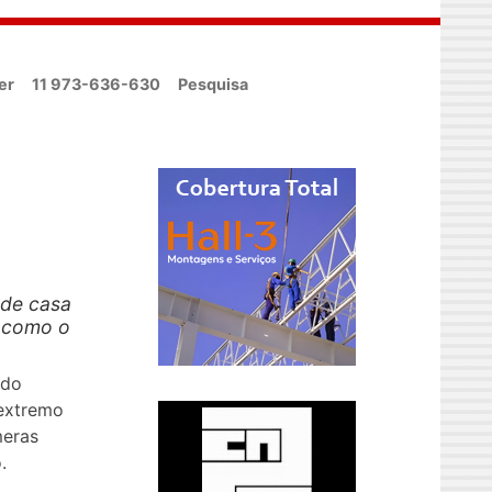
er
11 973-636-630
Pesquisa
 de casa
, como o
ndo
extremo
meras
.