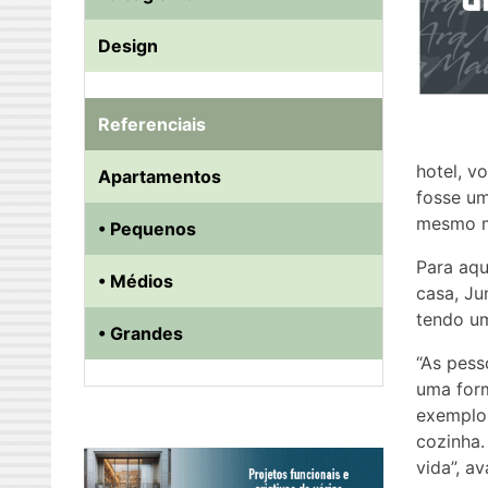
Design
Referenciais
hotel, v
Apartamentos
fosse um
mesmo mi
• Pequenos
Para aqu
• Médios
casa, Ju
tendo um
• Grandes
“As pess
uma form
exemplo,
cozinha.
vida”, av