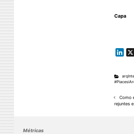
Capa
L
i
n
arqInte
k
#PiacesiAr
e
d
Como e
I
rejuntes 
n
Métricas