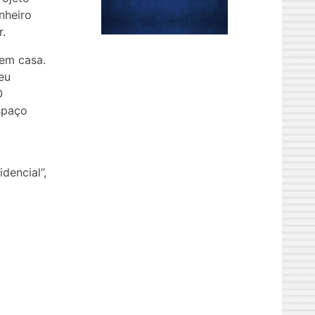
nheiro
r.
 em casa.
eu
O
spaço
dencial”,