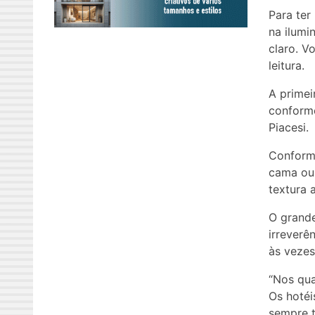
Para ter
na ilumi
claro. V
leitura.
A primei
conforme
Piacesi.
Conforme
cama ou
textura 
O grande
irreverê
às vezes
“Nos qua
Os hotéi
sempre t