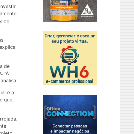
nvestir
mamente
z de
as
explica
as de
. “A
analisa.
ial é a
e que,
rrojada.
nte
rojeto