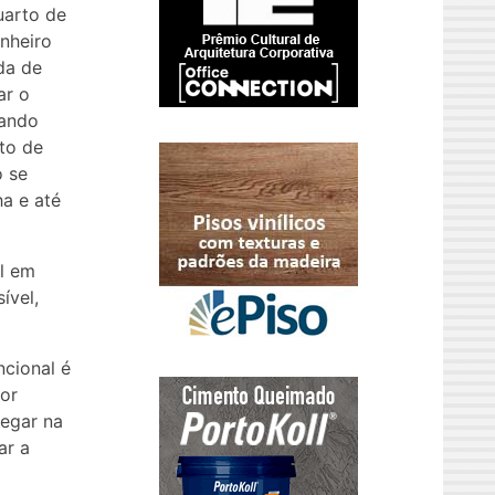
arto de
nheiro
da de
ar o
uando
to de
o se
a e até
l em
ível,
ncional é
or
hegar na
ar a