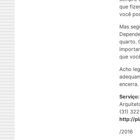
que fize
você pod
Mas segu
Depender
quarto. 
importan
que você
Acho leg
adequam 
encerra.
Serviço:
Arquitet
(31) 32
http://p
/2016