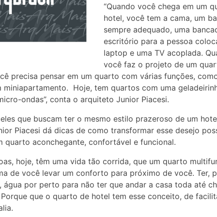
“Quando você chega em um qu
hotel, você tem a cama, um ba
sempre adequado, uma banca
escritório para a pessoa coloc
laptop e uma TV acoplada. Q
você faz o projeto de um quar
ocê precisa pensar em um quarto com várias funções, com
 miniapartamento. Hoje, tem quartos com uma geladeirinh
cro-ondas”, conta o arquiteto Junior Piacesi.
eles que buscam ter o mesmo estilo prazeroso de um hote
nior Piacesi dá dicas de como transformar esse desejo poss
 quarto aconchegante, confortável e funcional.
oas, hoje, têm uma vida tão corrida, que um quarto multifu
a de você levar um conforto para próximo de você. Ter, p
 água por perto para não ter que andar a casa toda até c
 Porque que o quarto de hotel tem esse conceito, de facilit
alia.